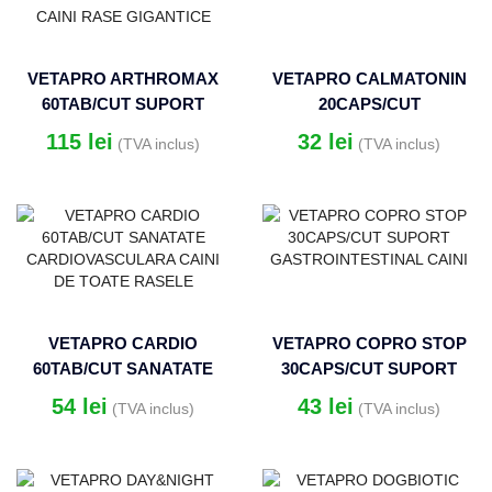
VETAPRO ARTHROMAX
VETAPRO CALMATONIN
60TAB/CUT SUPORT
20CAPS/CUT
ARTICULATII SI
AMELIORAREA
115
lei
32
lei
(TVA inclus)
(TVA inclus)
CARTILAJE CAINI RASE
ANXIETATII LA CAINI
GIGANTICE
VETAPRO CARDIO
VETAPRO COPRO STOP
60TAB/CUT SANATATE
30CAPS/CUT SUPORT
CARDIOVASCULARA
GASTROINTESTINAL
54
lei
43
lei
(TVA inclus)
(TVA inclus)
CAINI DE TOATE RASELE
CAINI