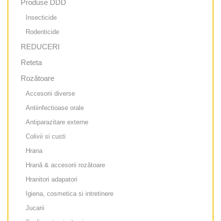
Produse DDD
Insecticide
Rodenticide
REDUCERI
Reteta
Rozătoare
Accesorii diverse
Antiinfectioase orale
Antiparazitare externe
Colivii si custi
Hrana
Hrană & accesorii rozătoare
Hranitori adapatori
Igiena, cosmetica si intretinere
Jucarii