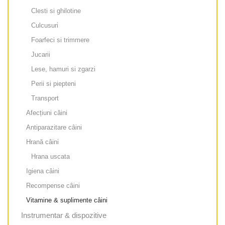
Clesti si ghilotine
Culcusuri
Foarfeci si trimmere
Jucarii
Lese, hamuri si zgarzi
Perii si piepteni
Transport
Afecțiuni câini
Antiparazitare câini
Hrană câini
Hrana uscata
Igiena câini
Recompense câini
Vitamine & suplimente câini
Instrumentar & dispozitive