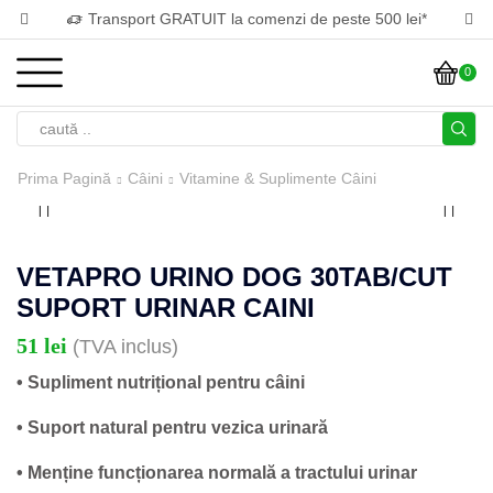
Transport GRATUIT la comenzi de peste 500 lei*
0
Prima Pagină
Câini
Vitamine & Suplimente Câini
VETAPRO URINO DOG 30TAB/CUT
SUPORT URINAR CAINI
51
lei
(TVA inclus)
• Supliment nutrițional pentru câini
• Suport natural pentru vezica urinară
• Menține funcționarea normală a tractului urinar