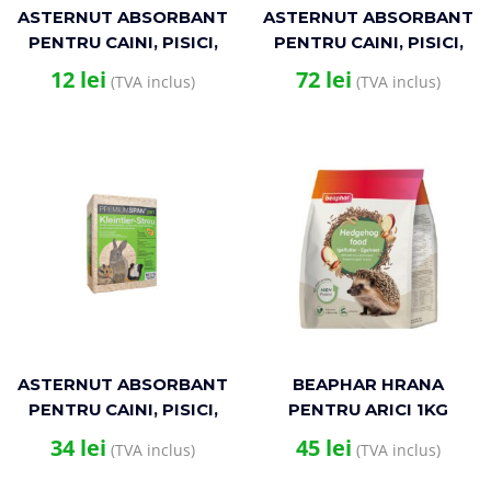
ASTERNUT ABSORBANT
ASTERNUT ABSORBANT
PENTRU CAINI, PISICI,
PENTRU CAINI, PISICI,
ROZATOARE SI PASARI
ROZATOARE SI PASARI
12
lei
72
lei
(TVA inclus)
(TVA inclus)
EXOTICE PREMIUM
EXOTICE PREMIUM
SPAN – TALAS 15L CU
SPAN – TALAS 250LT
LAMAIE
CLASIC
ASTERNUT ABSORBANT
BEAPHAR HRANA
PENTRU CAINI, PISICI,
PENTRU ARICI 1KG
ROZATOARE SI PASARI
34
lei
45
lei
(TVA inclus)
(TVA inclus)
EXOTICE PREMIUM
SPAN – TALAS 60L CU