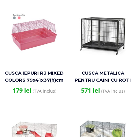
CUSCA IEPURI R3 MIXED
CUSCA METALICA
COLORS 79x41x37(h)cm
PENTRU CAINI CU ROTI
109x70x89(h)cm
179
lei
571
lei
(TVA inclus)
(TVA inclus)