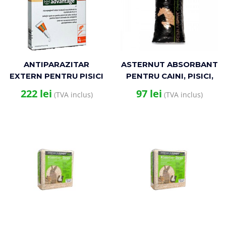
ANTIPARAZITAR
ASTERNUT ABSORBANT
EXTERN PENTRU PISICI
PENTRU CAINI, PISICI,
ADVANTAGE 40
ROZATOARE SI PASARI
222
lei
97
lei
(TVA inclus)
(TVA inclus)
CAT/RABBIT *4 PIPETE
EXOTICE PREMIUM
SPAN – PELETE 15KG