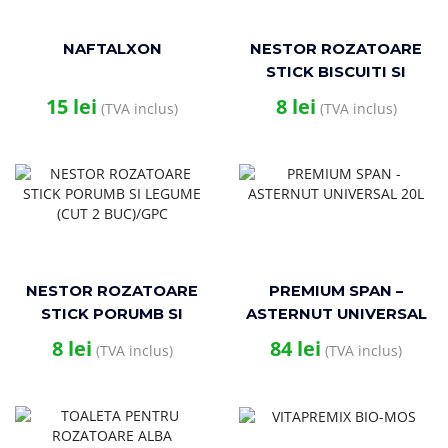
NAFTALXON
NESTOR ROZATOARE
STICK BISCUITI SI
FRUCTE (CUT 2 BUC)/GB
15
lei
8
lei
(TVA inclus)
(TVA inclus)
NESTOR ROZATOARE
PREMIUM SPAN –
STICK PORUMB SI
ASTERNUT UNIVERSAL
LEGUME (CUT 2
20L
8
lei
84
lei
(TVA inclus)
(TVA inclus)
BUC)/GPC