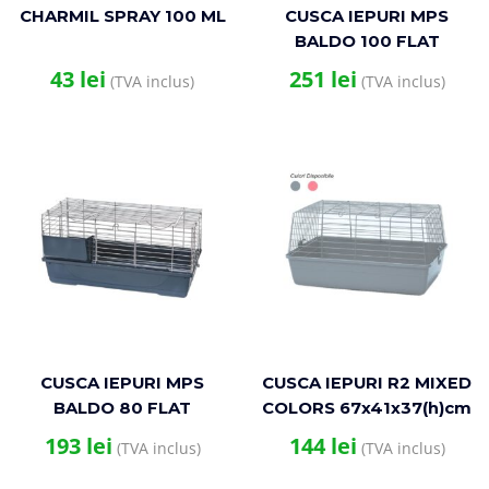
CHARMIL SPRAY 100 ML
CUSCA IEPURI MPS
BALDO 100 FLAT
CHROME/DARK BLUE
43
lei
251
lei
(TVA inclus)
(TVA inclus)
99x53x42(h)cm
CUSCA IEPURI MPS
CUSCA IEPURI R2 MIXED
BALDO 80 FLAT
COLORS 67x41x37(h)cm
CHROME/DARK BLUE
193
lei
144
lei
(TVA inclus)
(TVA inclus)
78.5×44.5×39(h)cm