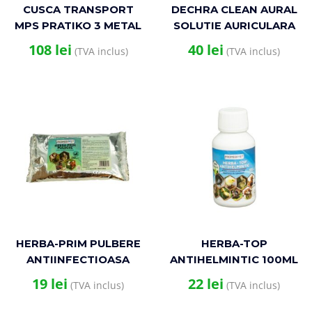
CUSCA TRANSPORT
DECHRA CLEAN AURAL
MPS PRATIKO 3 METAL
SOLUTIE AURICULARA
CIPRIA 60x40x39(h)cm
PENTRU CAINI 50ML
108
lei
40
lei
(TVA inclus)
(TVA inclus)
HERBA-PRIM PULBERE
HERBA-TOP
ANTIINFECTIOASA
ANTIHELMINTIC 100ML
ORALA 250G
19
lei
22
lei
(TVA inclus)
(TVA inclus)