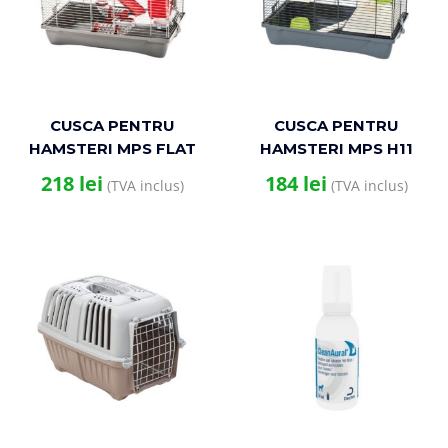
CUSCA PENTRU
CUSCA PENTRU
HAMSTERI MPS FLAT
HAMSTERI MPS H11
VIP
FLAT NATURE
218
lei
184
lei
(TVA inclus)
(TVA inclus)
CHROME/GREY/58x32x38(h)cm
58x32x38(H) CM