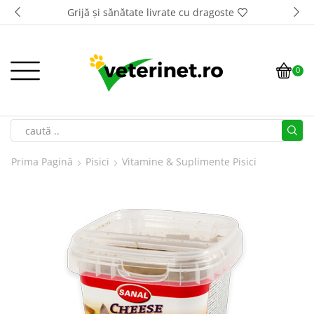
Grijă și sănătate livrate cu dragoste
0
Prima Pagină
Pisici
Vitamine & Suplimente Pisici