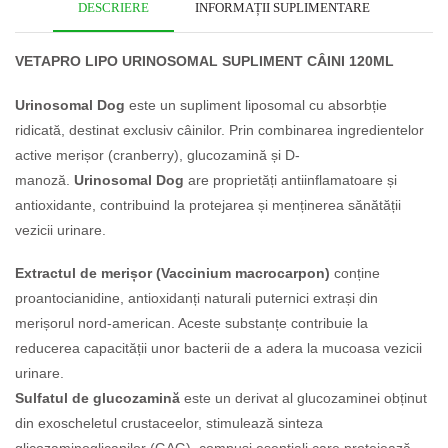
DESCRIERE
INFORMAȚII SUPLIMENTARE
VETAPRO LIPO URINOSOMAL SUPLIMENT CÂINI 120ML
Urinosomal Dog
este un supliment liposomal cu absorbție
ridicată, destinat exclusiv câinilor. Prin combinarea ingredientelor
active merișor (cranberry), glucozamină și D-
manoză.
Urinosomal Dog
are proprietăți antiinflamatoare și
antioxidante, contribuind la protejarea și menținerea sănătății
vezicii urinare.
Extractul de merișor (Vaccinium macrocarpon)
conține
proantocianidine, antioxidanți naturali puternici extrași din
merișorul nord-american. Aceste substanțe contribuie la
reducerea capacității unor bacterii de a adera la mucoasa vezicii
urinare.
Sulfatul de glucozamină
este un derivat al glucozaminei obținut
din exoscheletul crustaceelor, stimulează sinteza