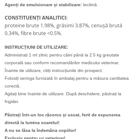
Agenți de emulsionare și stabilizare:
lecitină.
CONSTITUENȚI ANALITICI:
proteine brute 1.98%, grăsimi 3.87%, cenușă brută
0.34%, fibre brute <0.5%.
INSTRUCȚIUNI DE UTILIZARE:
Administrați 1 ml zilnic pentru câini până la 2.5 kg greutate
corporală sau conform recomandărilor medicului veterinar.
Înainte de utilizare, citiți instrucțiunile din prospect.
Folosiți seringa furnizată în ambalaj pentru a măsura cantitatea
corectă.
Agitați bine înainte de utilizare. După deschidere, păstrați la
frigider.
Păstrați într-un loc răcoros și uscat, ferit de expunerea
directă la lumina soarelui!
A nu se lăsa la îndemâna copiilor!
Exclusiv pentru uz veterinar!