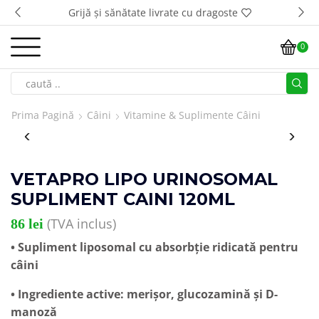
ste
Transport GRATUIT la comenzi de peste 5
0
Prima Pagină
Câini
Vitamine & Suplimente Câini
VETAPRO LIPO URINOSOMAL
SUPLIMENT CAINI 120ML
(TVA inclus)
86
lei
• Supliment liposomal cu absorbție ridicată pentru
câini
• Ingrediente active: merișor, glucozamină și D-
manoză