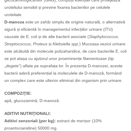
glicozaminoglicanilor (GAG), compuși esențiali care protejează
uroteliului sensibil și previne fixarea bacteriilor pe celulele
uroteliale.
D-manoza
este un zahăr simplu de origine naturală, o alternativă
sigură și eficientă în managementul infecțiilor urinare (ITU)
cauzate de E. coli și de alte bacterii asociate (
Staphylococcus
,
Streptococcus
,
Proteus
și
Klebsiella spp.
) Mucoasa vezicii urinare
este alcătuită din molecule polizaharidice, de care bacteriile E. coli
se pot atașa cu ajutorul unor proeminențe filamentoase (tip
„
degete
”) aflate pe suprafața lor. În prezența D-manozei, aceste
bacterii aderă preferențial la moleculele de D-manoză, formând
un complex care este ulterior eliminat din organism prin urinare.
COMPOZIȚIE:
apă, glucozamină, D-manoză.
ADITIVI NUTRIȚIONALI:
Aditivi senzoriali (per kg):
extract de merișor (10%
proantocianidine) 50000 mg.