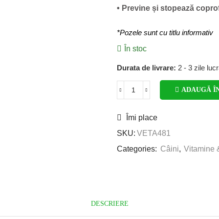
• Previne și stopează copro
*Pozele sunt cu titlu informativ
În stoc
Durata de livrare:
2 - 3 zile luc
ADAUGĂ Î
Îmi place
SKU:
VETA481
Categories:
Câini
,
Vitamine 
DESCRIERE