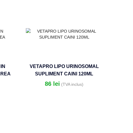
IN
VETAPRO LIPO URINOSOMAL
AREA
SUPLIMENT CAINI 120ML
I
86
lei
(TVA inclus)
VE
COMPLE