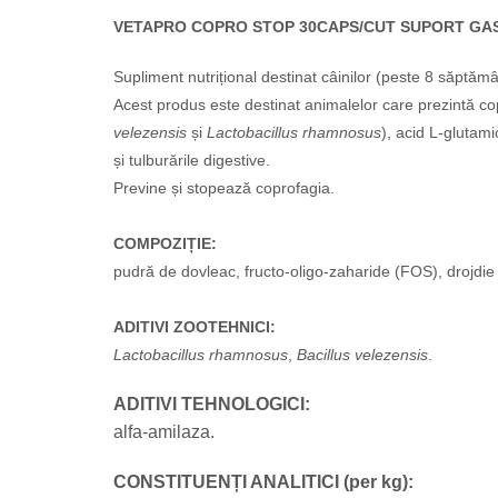
VETAPRO COPRO STOP 30CAPS/CUT SUPORT GAS
Supliment nutrițional destinat câinilor
(peste 8 săptăm
Acest produs este destinat animalelor care prezintă co
velezensis
și
Lactobacillus rhamnosus
), acid L-glutam
și tulburările digestive.
Previne și stopează coprofagia.
COMPOZIȚIE:
pudră de dovleac, fructo-oligo-zaharide (FOS), drojdie
ADITIVI ZOOTEHNICI
:
Lactobacillus rhamnosus
,
Bacillus velezensis
.
ADITIVI TEHNOLOGICI:
alfa-amilaza.
CONSTITUENȚI ANALITICI (per kg):