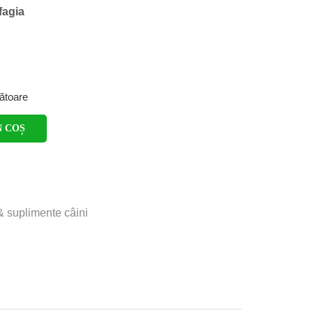
fagia
rătoare
N COȘ
& suplimente câini