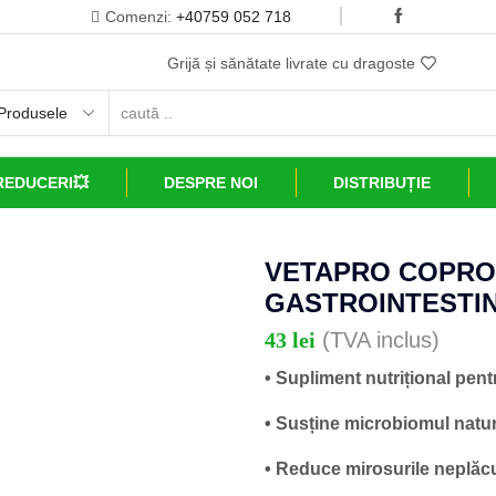
Comenzi:
+40759 052 718
Grijă și sănătate livrate cu dragoste
REDUCERI💥
DESPRE NOI
DISTRIBUȚIE
VETAPRO COPRO
GASTROINTESTIN
43
lei
(TVA inclus)
• Supliment nutrițional pent
• Susține microbiomul natur
• Reduce mirosurile neplăcut