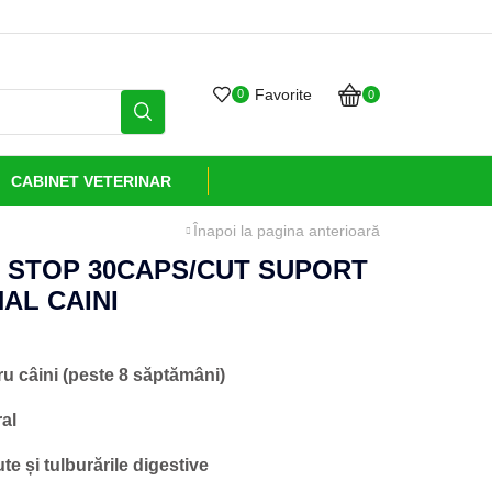
Transport GRATUI
Favorite
0
0
CABINET VETERINAR
Înapoi la pagina anterioară
 STOP 30CAPS/CUT SUPORT
AL CAINI
ru câini (peste 8 săptămâni)
al
e și tulburările digestive