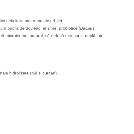
tiei deficitare sau a malabsorbției.
ecum pudră de dovleac, enzime, probiotice (
Bacillus
țină microbiomul natural, să reducă mirosurile neplăcute
le hidrolizate (pui și curcan).