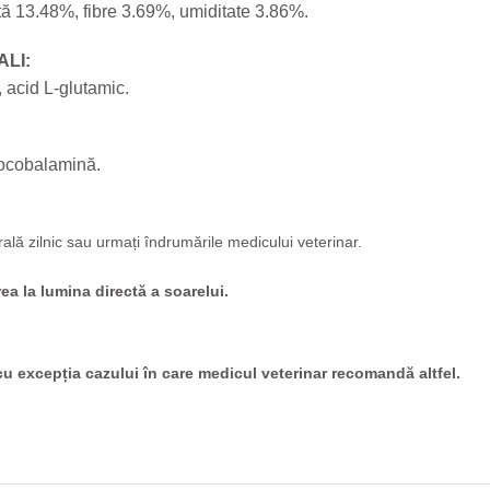
tă 13.48%, fibre 3.69%, umiditate 3.86%.
ALI:
, acid L-glutamic.
anocobalamină.
lă zilnic sau urmați îndrumările medicului veterinar.
rea la lumina directă a soarelui.
 cu excepția cazului în care medicul veterinar recomandă altfel.