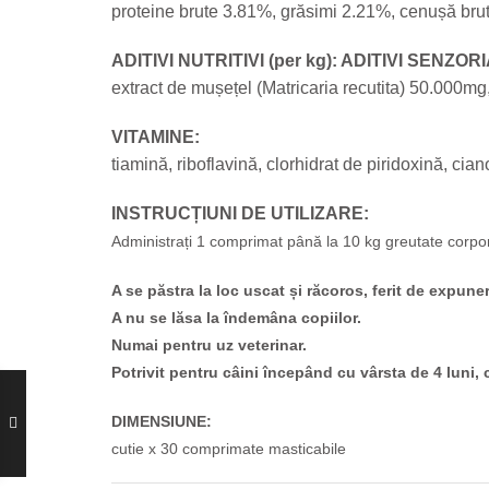
proteine ​​brute 3.81%, grăsimi 2.21%, cenușă bru
ADITIVI NUTRITIVI (per kg): ADITIVI SENZORI
extract de mușețel (Matricaria recutita) 50.000mg
VITAMINE:
tiamină, riboflavină, clorhidrat de piridoxină, ci
INSTRUCȚIUNI DE UTILIZARE:
Administrați 1 comprimat până la 10 kg greutate corpora
A se păstra la loc uscat și răcoros, ferit de expune
A nu se lăsa la îndemâna copiilor.
Numai pentru uz veterinar.
Potrivit pentru câini începând cu vârsta de 4 luni,
DIMENSIUNE:
cutie x 30 comprimate masticabile