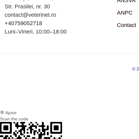
ANSVA
Str. Prasilei, nr. 30
ANPC
contact@veterinet.ro
+40759052718
Contact
Luni–Vineri, 10:00–18:00
© 20
💬 Ajutor
Scan the code