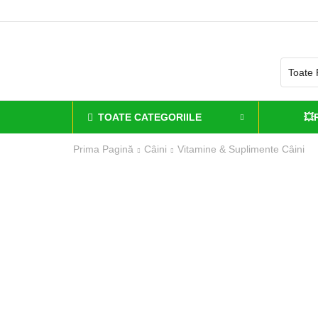
RATUIT la comenzi de peste 500 lei*
TOATE CATEGORIILE
💥
Prima Pagină
Câini
Vitamine & Suplimente Câini