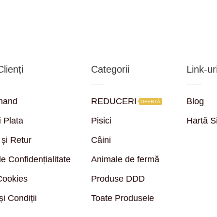
lienți
Categorii
Link-uri
mand
REDUCERI
Blog
OFERTĂ
i Plata
Pisici
Hartă S
 și Retur
Câini
de Confidențialitate
Animale de fermă
 Cookies
Produse DDD
i Condiții
Toate Produsele