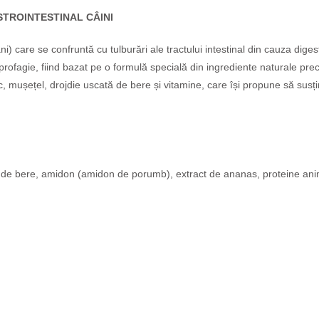
TROINTESTINAL CÂINI
âni)
care se confruntă cu tulburări ale tractului intestinal din cauza diges
profagie, fiind bazat pe o formulă specială din ingrediente naturale pr
ic, mușețel, drojdie uscată de bere și vitamine, care își propune să sus
 de bere, amidon (amidon de porumb), extract de ananas, proteine ​​anima