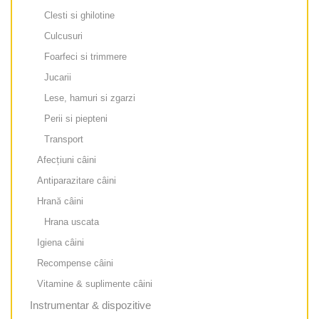
Clesti si ghilotine
Culcusuri
Foarfeci si trimmere
Jucarii
Lese, hamuri si zgarzi
Perii si piepteni
Transport
Afecțiuni câini
Antiparazitare câini
Hrană câini
Hrana uscata
Igiena câini
Recompense câini
Vitamine & suplimente câini
Instrumentar & dispozitive