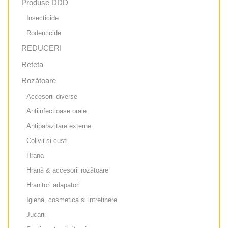
Produse DDD
Insecticide
Rodenticide
REDUCERI
Reteta
Rozătoare
Accesorii diverse
Antiinfectioase orale
Antiparazitare externe
Colivii si custi
Hrana
Hrană & accesorii rozătoare
Hranitori adapatori
Igiena, cosmetica si intretinere
Jucarii