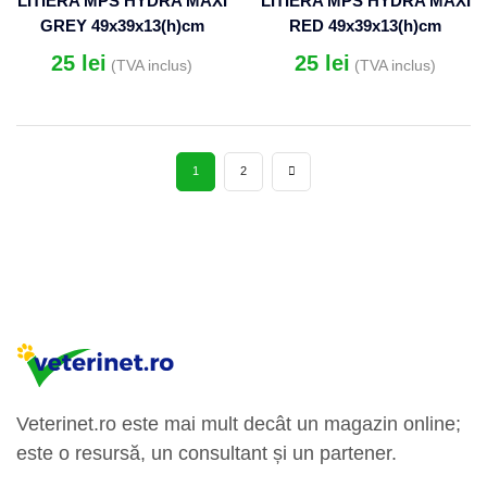
LITIERA MPS HYDRA MAXI
LITIERA MPS HYDRA MAXI
GREY 49x39x13(h)cm
RED 49x39x13(h)cm
25
lei
25
lei
(TVA inclus)
(TVA inclus)
1
2
Veterinet.ro este mai mult decât un magazin online;
este o resursă, un consultant și un partener.