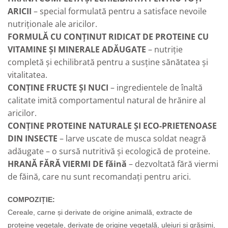
ARICII
– special formulată pentru a satisface nevoile
nutriționale ale aricilor.
FORMULĂ CU CONȚINUT RIDICAT DE PROTEINE CU
VITAMINE ȘI MINERALE ADĂUGATE
– nutriție
completă și echilibrată pentru a susține sănătatea și
vitalitatea.
CONȚINE FRUCTE ȘI NUCI
– ingredientele de înaltă
calitate imită comportamentul natural de hrănire al
aricilor.
CONȚINE PROTEINE NATURALE ȘI ECO-PRIETENOASE
DIN INSECTE
– larve uscate de musca soldat neagră
adăugate – o sursă nutritivă și ecologică de proteine.
HRANĂ FĂRĂ VIERMI DE făină
– dezvoltată fără viermi
de făină, care nu sunt recomandați pentru arici.
COMPOZIȚIE:
Cereale,
carne și derivate de origine animală
, extracte de
proteine vegetale, derivate de origine vegetală, uleiuri și grăsimi,