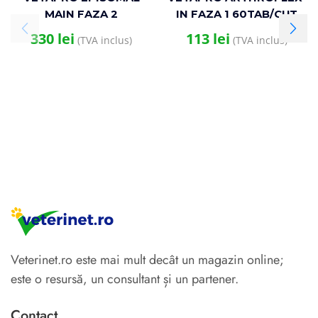
MAIN FAZA 2
IN FAZA 1 60TAB/CUT
TRATAMENT IPE 30x5G
SUPORT ARTICULATII SI
330
lei
113
lei
(TVA inclus)
(TVA inclus)
PUDRA
CARTILAJE CAINI
Veterinet.ro este mai mult decât un magazin online;
este o resursă, un consultant și un partener.
Contact