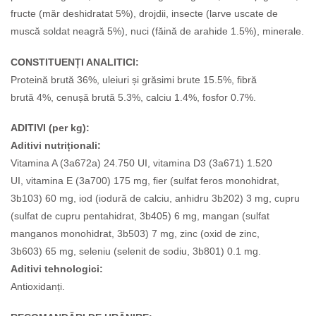
fructe (măr deshidratat 5%), drojdii, insecte (larve uscate de
muscă soldat neagră 5%), nuci (făină de arahide 1.5%), minerale.
CONSTITUENȚI ANALITICI:
Proteină brută 36%, u
leiuri și grăsimi brute 15.5%,
fibră
brută 4%, c
enușă brută 5.3%, c
alciu 1.4%, f
osfor 0.7%.
ADITIVI (per kg):
Aditivi nutriționali:
Vitamina A (3a672a) 24.750 UI, v
itamina D3 (3a671) 1.520
UI, v
itamina E (3a700) 175 mg, f
ier (sulfat feros monohidrat,
3b103) 60 mg, i
od (iodură de calciu, anhidru 3b202) 3 mg, c
upru
(sulfat de cupru pentahidrat, 3b405) 6 mg, m
angan (sulfat
manganos monohidrat, 3b503) 7 mg, z
inc (oxid de zinc,
3b603) 65 mg, s
eleniu (selenit de sodiu, 3b801) 0.1 mg.
Aditivi tehnologici:
Antioxidanți.