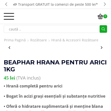
Transport GRATUIT la comenzi de peste 500 lei*
0
Prima Pagină
Rozătoare
Hrană & Accesorii Rozătoare
BEAPHAR HRANA PENTRU ARICI
1KG
(TVA inclus)
45
lei
• Hrană completă pentru arici
• Bogat în acizi grași esențiali și substanțe nutritive
• Oferă o hidratare suplimentară și menține blana