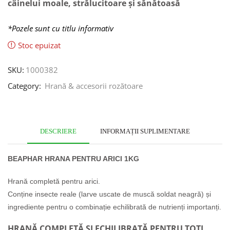
câinelui moale, strălucitoare și sănătoasă
*Pozele sunt cu titlu informativ
Stoc epuizat
SKU:
1000382
Category:
Hrană & accesorii rozătoare
DESCRIERE
INFORMAȚII SUPLIMENTARE
BEAPHAR HRANA PENTRU ARICI 1KG
Hrană completă pentru arici.
Conține insecte reale (larve uscate de muscă soldat neagră) și
ingrediente pentru o combinație echilibrată de nutrienți importanți.
HRANĂ COMPLETĂ ȘI ECHILIBRATĂ PENTRU TOȚI