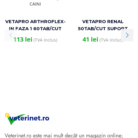
VETAPRO ARTHROFLEX-
VETAPRO RENAL
IN FAZA 1 60TAB/CUT
50TAB/CUT SUPORT
SUPORT ARTICULATII SI
RENAL CAINI SI PISICI
113
lei
41
lei
(TVA inclus)
(TVA inclus)
CARTILAJE CAINI
Veterinet.ro este mai mult decât un magazin online;