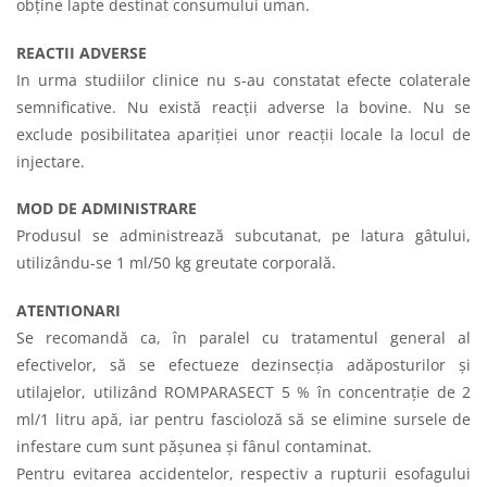
obţine lapte destinat consumului uman.
REACTII ADVERSE
In urma studiilor clinice nu s-au constatat efecte colaterale
semnificative. Nu există reacţii adverse la bovine. Nu se
exclude posibilitatea apariţiei unor reacţii locale la locul de
injectare.
MOD DE ADMINISTRARE
Produsul se administrează subcutanat, pe latura gâtului,
utilizându-se 1 ml/50 kg greutate corporală.
ATENTIONARI
Se recomandă ca, în paralel cu tratamentul general al
efectivelor, să se efectueze dezinsecţia adăposturilor şi
utilajelor, utilizând ROMPARASECT 5 % în concentraţie de 2
ml/1 litru apă, iar pentru fascioloză să se elimine sursele de
infestare cum sunt păşunea şi fânul contaminat.
Pentru evitarea accidentelor, respectiv a rupturii esofagului