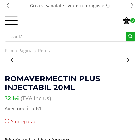
Transport GRATUIT la comenzi de peste 500 lei*
0
Prima Pagină
Reteta
ROMAVERMECTIN PLUS
INJECTABIL 20ML
(TVA inclus)
32
lei
Avermectină B1
Stoc epuizat
*Pozele sunt cu titlu informativ