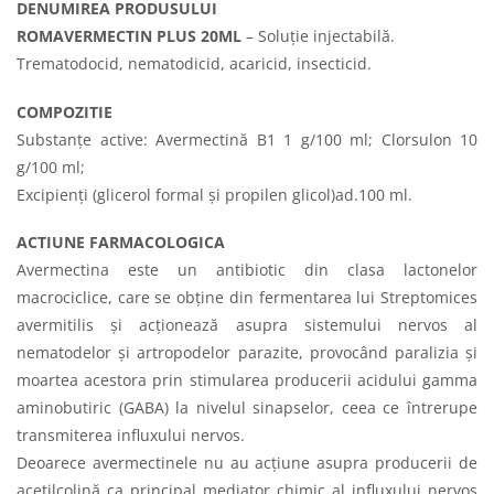
DENUMIREA PRODUSULUI
ROMAVERMECTIN PLUS 20ML
– Soluţie injectabilă.
Trematodocid, nematodicid, acaricid, insecticid.
COMPOZITIE
Substanţe active: Avermectină B1 1 g/100 ml; Clorsulon 10
g/100 ml;
Excipienţi (glicerol formal şi propilen glicol)ad.100 ml.
ACTIUNE FARMACOLOGICA
Avermectina este un antibiotic din clasa lactonelor
macrociclice, care se obţine din fermentarea lui Streptomices
avermitilis şi acţionează asupra sistemului nervos al
nematodelor şi artropodelor parazite, provocând paralizia şi
moartea acestora prin stimularea producerii acidului gamma
aminobutiric (GABA) la nivelul sinapselor, ceea ce întrerupe
transmiterea influxului nervos.
Deoarece avermectinele nu au acţiune asupra producerii de
acetilcolină ca principal mediator chimic al influxului nervos