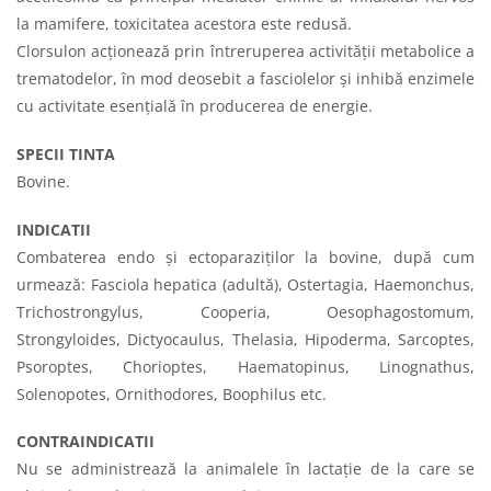
la mamifere, toxicitatea acestora este redusă.
Clorsulon acţionează prin întreruperea activităţii metabolice a
trematodelor, în mod deosebit a fasciolelor şi inhibă enzimele
cu activitate esenţială în producerea de energie.
SPECII TINTA
Bovine.
INDICATII
Combaterea endo şi ectoparaziţilor la bovine, după cum
urmează: Fasciola hepatica (adultă), Ostertagia, Haemonchus,
Trichostrongylus, Cooperia, Oesophagostomum,
Strongyloides, Dictyocaulus, Thelasia, Hipoderma, Sarcoptes,
Psoroptes, Chorioptes, Haematopinus, Linognathus,
Solenopotes, Ornithodores, Boophilus etc.
CONTRAINDICATII
Nu se administrează la animalele în lactaţie de la care se