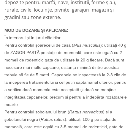
depozite pentru marfă, nave, instituții, ferme ș.a.),
rurale, civile, locuințe, pivnițe, garajuri, magazii și
grădini sau zone externe.
MOD DE DOZARE ȘI APLICARE:
În interiorul și în jurul clădirilor.
Pentru controlul șoarecelui de casă (
Mus musculus
): utilizați 40 g
de ZAGOR PASTĂ pe stație de momeală, care este egală cu 2
momeli de rodenticid gata de utilizare la 20 g fiecare. Dacă sunt
necesare mai multe capcane, distanța minimă dintre acestea
trebuie să fie de 5 metri. Capcanele se inspectează la 2-3 zile de
la începerea tratamentului și cel puțin săptămânal ulterior, pentru
a verifica dacă momeala este acceptată și dacă se menține
integritatea capcanelor, precum și pentru a îndepărta rozătoarele
moarte.
Pentru controlul șobolanului brun (
Rattus norvegicus
) și a
șobolanului negru (
Rattus rattus
): utilizați 100 g pe stația de
momeală, care este egală cu 3-5 momeli de rodenticid, gata de