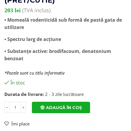
(PRET/CUTIE)
(TVA inclus)
203
lei
• Momeală rodenticidă sub formă de pastă gata de
utilizare
• Spectru larg de acțiune
• Substanțe active: brodifacoum, denatonium
benzoat
*Pozele sunt cu titlu informativ
În stoc
Durata de livrare:
2 - 3 zile lucrătoare
ADAUGĂ ÎN COȘ
Îmi place