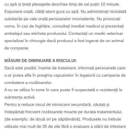
cu apă și țineți pleoapele deschise timp de cel puțin 10 minute.
Expunere orală, clătiți atent gura cu apă. Nu administrați niciodată
substanțe pe cale orală persoanelor inconștiente. Nu provocați
voma. În caz de înghițire, consultați imediat medicul și prezentați
ambalajul sau eticheta produsului. Contactați un medic veterinar
specializat în chirurgie dacă produsul a fost ingerat de un animal
de companie.
MĂSURI DE DIMINUARE A RISCULUI:
Dacă este posibil, înainte de tratament, informați persoanele care
s-ar putea afla în preajma capcanelor în legatură cu campania de
combatere a rozătoarelor.
A nu se utiliza în zone în care poate fi suspectată o rezistență la
substanța activă.
Pentru a reduce riscul de intoxicare secundară, căutați și
îndepărtați frecvent rozătoarele moarte pe durata tratamentului,
(de exemplu: de două ori pe săptămână). Produsele nu trebuie
utilizate mai mult de 35 de zile fără o evaluare a stării de infestare