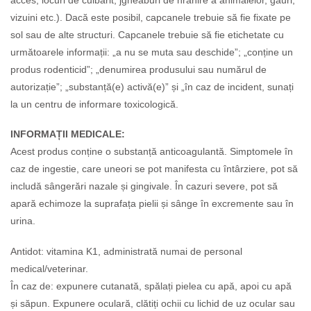
vizuini etc.). Dacă este posibil, capcanele trebuie să fie fixate pe
sol sau de alte structuri. Capcanele trebuie să fie etichetate cu
următoarele informații: „a nu se muta sau deschide”; „conține un
produs rodenticid”; „denumirea produsului sau numărul de
autorizație”; „substanță(e) activă(e)” și „în caz de incident, sunați
la un centru de informare toxicologică.
INFORMAȚII MEDICALE:
Acest produs conține o substanță anticoagulantă. Simptomele în
caz de ingestie, care uneori se pot manifesta cu întârziere, pot să
includă sângerări nazale și gingivale. În cazuri severe, pot să
apară echimoze la suprafața pielii și sânge în excremente sau în
urina.
Antidot: vitamina K1, administrată numai de personal
medical/veterinar.
În caz de: expunere cutanată, spălați pielea cu apă, apoi cu apă
și săpun. Expunere oculară, clătiți ochii cu lichid de uz ocular sau