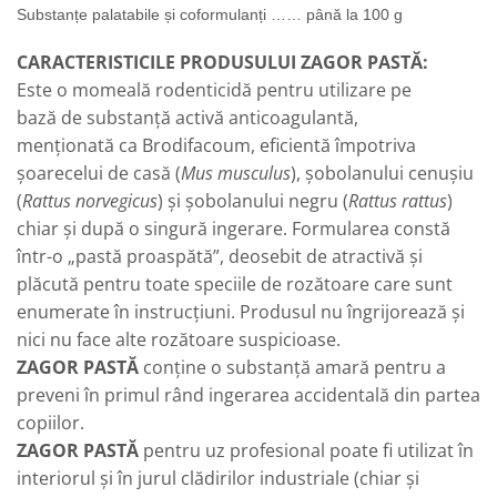
Substanțe palatabile și coformulanți …… până la 100 g
CARACTERISTICILE PRODUSULUI ZAGOR PASTĂ:
Este o momeală rodenticidă pentru utilizare pe
bază de substanță activă anticoagulantă,
menționată ca Brodifacoum, eficientă împotriva
șoarecelui de casă (
Mus musculus
), șobolanului cenușiu
(
Rattus norvegicus
) și șobolanului negru (
Rattus rattus
)
chiar și după o singură ingerare. Formularea constă
într-o „pastă proaspătă”, deosebit de atractivă și
plăcută pentru toate speciile de rozătoare care sunt
enumerate în instrucțiuni. Produsul nu îngrijorează și
nici nu face alte rozătoare suspicioase.
ZAGOR PASTĂ
conține o substanță amară pentru a
preveni în primul rând ingerarea accidentală din partea
copiilor.
ZAGOR PASTĂ
pentru uz profesional poate fi utilizat în
interiorul și în jurul clădirilor industriale (chiar și