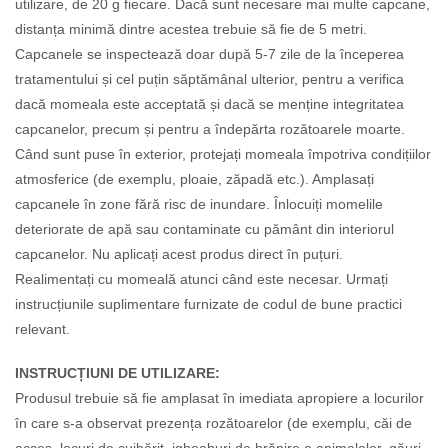
utilizare, de 20 g fiecare. Dacă sunt necesare mai multe capcane,
distanța minimă dintre acestea trebuie să fie de 5 metri.
Capcanele se inspectează doar după 5-7 zile de la începerea
tratamentului și cel puțin săptămânal ulterior, pentru a verifica
dacă momeala este acceptată și dacă se menține integritatea
capcanelor, precum și pentru a îndepărta rozătoarele moarte.
Când sunt puse în exterior, protejați momeala împotriva condițiilor
atmosferice (de exemplu, ploaie, zăpadă etc.). Amplasați
capcanele în zone fără risc de inundare. Înlocuiți momelile
deteriorate de apă sau contaminate cu pământ din interiorul
capcanelor. Nu aplicați acest produs direct în puțuri.
Realimentați cu momeală atunci când este necesar. Urmați
instrucțiunile suplimentare furnizate de codul de bune practici
relevant.
INSTRUCȚIUNI DE UTILIZARE:
Produsul trebuie să fie amplasat în imediata apropiere a locurilor
în care s-a observat prezența rozătoarelor (de exemplu, căi de
acces, locuri de cuibărit, jgheaburi de hrănire a animalelor, găuri,