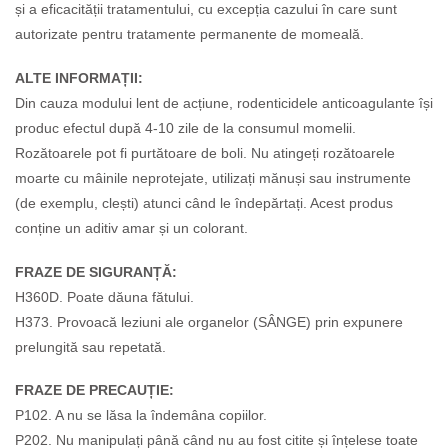
și a eficacității tratamentului, cu excepția cazului în care sunt
autorizate pentru tratamente permanente de momeală.
ALTE INFORMAȚII:
Din cauza modului lent de acțiune, rodenticidele anticoagulante își
produc efectul după 4-10 zile de la consumul momelii.
Rozătoarele pot fi purtătoare de boli. Nu atingeți rozătoarele
moarte cu mâinile neprotejate, utilizați mănuși sau instrumente
(de exemplu, clești) atunci când le îndepărtați. Acest produs
conține un aditiv amar și un colorant.
FRAZE DE SIGURANȚĂ:
H360D. Poate dăuna fătului.
H373. Provoacă leziuni ale organelor (SÂNGE) prin expunere
prelungită sau repetată.
FRAZE DE PRECAUȚIE:
P102. A nu se lăsa la îndemâna copiilor.
P202. Nu manipulați până când nu au fost citite și înțelese toate