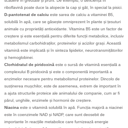
scădere în greutate și prurit. De exemplu, o deficiență în
riboflavină poate duce la alopecie la cap și gât, în special la pisici.
D-pantotenat de calciu
este sarea de calciu a vitaminei B5,
solubilă în apă, care se găsește omniprezent în plante și țesuturi
animale cu proprietăți antioxidante. Vitamina B5 este un factor de
creștere și este esențială pentru diferite funcții metabolice, inclusiv
metabolismul carbohidraților, proteinelor și acizilor grași. Această
vitamină este implicată și în sinteza lipidelor, neurotransmițătorilor
și hemoglobinei.
Clorhidratul de piridoxină
este o sursă de vitamină esențială a
complexului B piridoxină și este o componentă importantă a
enzimelor necesare pentru metabolismul proteinelor. Dincolo de
susținerea mușchilor, este de asemenea, extrem de important în
a ajuta structurile proteice ale animalului de companie, cum ar fi
părul, unghiile, enzimele și hormonii de creștere.
Niacina
este o vitamină solubilă în apă. Funcția majoră a niacinei
este în coenzimele NAD și NADP, care sunt deosebit de
importante în reacțiile metabolice care furnizează energie