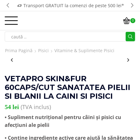
Transport GRATUIT la comenzi de peste 500 lei*
0
Prima Pagină
Pisici
Vitamine & Suplimente Pisici
VETAPRO SKIN&FUR
60CAPS/CUT SANATATEA PIELII
SI BLANII LA CAINI SI PISICI
(TVA inclus)
54
lei
• Supliment nutrițional pentru câini și pisici cu
afecțiuni ale pielii
• Conține ingrediente active care ajută la sănătatea