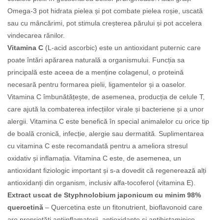
Omega-3 pot hidrata pielea și pot combate pielea roșie, uscată
sau cu mâncărimi, pot stimula creșterea părului și pot accelera
vindecarea rănilor.
Vitamina C
(L-acid ascorbic) este un antioxidant puternic care
poate întări apărarea naturală a organismului. Funcția sa
principală este aceea de a menține colagenul, o proteină
necesară pentru formarea pielii, ligamentelor și a oaselor.
Vitamina C îmbunătățește, de asemenea, producția de celule T,
care ajută la combaterea infecțiilor virale și bacteriene și a unor
alergii. Vitamina C este benefică în special animalelor cu orice tip
de boală cronică, infecție, alergie sau dermatită. Suplimentarea
cu vitamina C este recomandată pentru a ameliora stresul
oxidativ și inflamația. Vitamina C este, de asemenea, un
antioxidant fiziologic important și s-a dovedit că regenerează alți
antioxidanți din organism, inclusiv alfa-tocoferol (vitamina E).
Extract uscat de Styphnolobium japonicum cu minim 98%
quercetină
– Quercetina este un fitonutrient, bioflavonoid care
are proprietăți antiinflamatorii, antioxidante și antihistaminice.