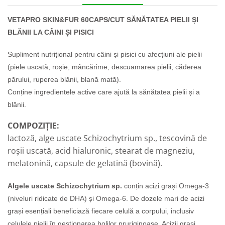
VETAPRO SKIN&FUR 60CAPS/CUT SĂNĂTATEA PIELII ȘI
BLĂNII LA CÂINI ȘI PISICI
Supliment nutrițional pentru câini și pisici cu afecțiuni ale pielii
(piele uscată, roșie, mâncărime, descuamarea pielii, căderea
părului, ruperea blănii, blană mată).
Conține ingredientele active care ajută la sănătatea pielii și a
blănii.
COMPOZIȚIE:
lactoză,
alge uscate Schizochytrium sp., tescovină de
roșii uscată, acid hialuronic,
stearat de magneziu,
melatonină,
capsule de gelatină (bovină)
.
Algele uscate Schizochytrium sp.
conțin acizi grași Omega-3
(niveluri ridicate de DHA) și Omega-6. De dozele mari de acizi
grași esențiali beneficiază fiecare celulă a corpului, inclusiv
celulele pielii în gestionarea bolilor pruriginoase. Acizii grași