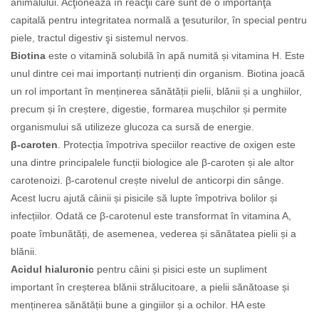
animalului. Acţionează în reacţii care
sunt de o importanţă
capitală pentru integritatea normală a ţesuturilor, în special pentru
piele, tractul digestiv şi sistemul nervos.
Biotina
este o vitamină solubilă în apă numită și vitamina H. Este
unul dintre cei mai importanți nutrienți din organism. Biotina joacă
un rol important în menținerea sănătății pielii, blănii și a unghiilor,
precum și în creștere, digestie, formarea mușchilor și permite
organismului să utilizeze glucoza ca sursă de energie.
β-caroten
. Protecția împotriva speciilor reactive de oxigen este
una dintre principalele funcții biologice ale β-caroten și ale altor
carotenoizi. β-carotenul crește nivelul de anticorpi din sânge.
Acest lucru ajută câinii și pisicile să lupte împotriva bolilor și
infecțiilor. Odată ce β-carotenul este transformat în vitamina A,
poate îmbunătăți, de asemenea, vederea și sănătatea pielii și a
blănii.
Acidul hialuronic
pentru câini și pisici este un supliment
important în creșterea blănii strălucitoare, a pielii sănătoase și
menținerea sănătății bune a gingiilor și a ochilor. HA este