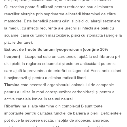
Quercetina poate fi utilizată pentru reducerea sau eliminarea
reacțiilor alergice prin suprimarea eliberării histaminei de către
mastocite. Este benefică pentru câini și pisici cu alergii sezoniere
la mediu, cu infecții recurente ale urechii și infecții ale pielii cu
scuame, câini cu tumori mastocitare, pisici cu stomatită (alergie la
plăcile dentare).
Extract de fructe Solanum lycopersicum (conține 10%
licopen)
– Licopenul este un carotenoid, ajută la echilibrarea pH-
ului pielii, la reglarea sebumului și este un antioxidant puternic
care ajută la prevenirea deteriorării colagenului. Acest antioxidant
funcționează și pentru a elimina radicalii liberi.
Tiamina
este necesară organismului animalului de companie
pentru a utiliza în mod corespunzător carbohidrații și pentru a
activa canalele ionice în țesutul neural.
Riboflavina
și alte vitamine din complexul B sunt toate
importante pentru calitatea funcției de barieră a pielii. Deficiențele
pot duce la seboree uscată, însoțită de alopecie, anorexie,