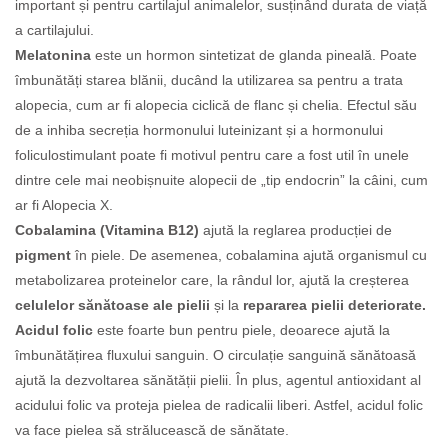
important și pentru cartilajul animalelor, susținând durata de viață
a cartilajului.
Melatonina
este un hormon sintetizat de glanda pineală. Poate
îmbunătăți starea blănii, ducând la utilizarea sa pentru a trata
alopecia, cum ar fi alopecia ciclică de flanc și chelia. Efectul său
de a inhiba secreția hormonului luteinizant și a hormonului
foliculostimulant poate fi motivul pentru care a fost util în unele
dintre cele mai neobișnuite alopecii de „tip endocrin” la câini, cum
ar fi Alopecia X.
Cobalamina (Vitamina B12)
ajută la reglarea producției de
pigment
în piele. De asemenea, cobalamina ajută organismul cu
metabolizarea proteinelor care, la rândul lor, ajută la creșterea
celulelor sănătoase ale pielii
și la
repararea pielii deteriorate.
Acidul folic
este foarte bun pentru piele, deoarece ajută la
îmbunătățirea fluxului sanguin. O circulație sanguină sănătoasă
ajută la dezvoltarea sănătății pielii. În plus, agentul antioxidant al
acidului folic va proteja pielea de radicalii liberi. Astfel, acidul folic
va face pielea să strălucească de sănătate.