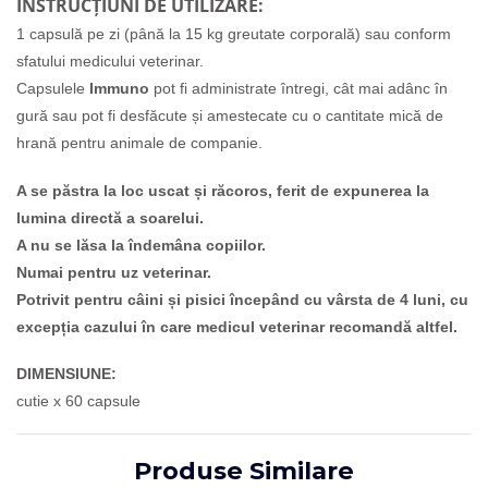
INSTRUCȚIUNI DE UTILIZARE:
1 capsulă pe zi (până la 15 kg greutate corporală) sau conform
sfatului medicului veterinar.
Capsulele
Immuno
pot fi administrate întregi, cât mai adânc în
gură sau pot fi desfăcute și amestecate cu o cantitate mică de
hrană pentru animale de companie.
A se păstra la loc uscat și răcoros, ferit de expunerea la
lumina directă a soarelui.
A nu se lăsa la îndemâna copiilor.
Numai pentru uz veterinar.
Potrivit pentru câini și pisici începând cu vârsta de 4 luni, cu
excepția cazului în care medicul veterinar recomandă altfel.
DIMENSIUNE:
cutie x 60 capsule
Produse Similare