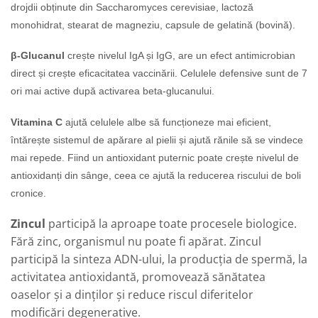
drojdii obținute din Saccharomyces cerevisiae, lactoză
monohidrat, stearat de magneziu, capsule de gelatină (bovină)
.
β-Glucanul
crește nivelul IgA și IgG, are un efect antimicrobian
direct și crește eficacitatea vaccinării. Celulele defensive sunt de 7
ori mai active după activarea beta-glucanului.
Vitamina C
ajută celulele albe să funcționeze mai eficient,
întărește sistemul de apărare al pielii și ajută rănile să se vindece
mai repede. Fiind un antioxidant puternic poate crește nivelul de
antioxidanți din sânge, ceea ce ajută la reducerea riscului de boli
cronice.
Zincul
participă la aproape toate procesele biologice.
Fără zinc, organismul nu poate fi apărat. Zincul
participă la sinteza ADN-ului, la producția de spermă, la
activitatea antioxidantă, promovează sănătatea
oaselor și a dinților și reduce riscul diferitelor
modificări degenerative.