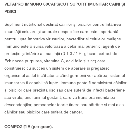
VETAPRO IMMUNO 60CAPS/CUT SUPORT IMUNITAR CÂINI ȘI
PISICI
Supliment nutrițional destinat câinilor și pisicilor
pentru întărirea
imunității celulare
și
umorale
nespecifice care este importantă
pentru lupta
împotriva virusurilor, bacteriilor și celulelor maligne.
Immuno este o sursă valoroasă a celor mai puternici agenți de
protecție și întărire a imunitații (β-1.3 / 1.6- glucan, extract de
Echinacea purpurea, vitamina C, acid
folic
și
zinc)
care
construiesc
cu
succes
un
sistem de
apărare
și
pregătesc
organismul
astfel
încât
atunci când germenii vor apărea, sistemul
imunitar va fi capabil să lupte. Immuno poate fi administrat câinilor
și
pisicilor
care
prezintă
risc
sau
care
suferă
de
infecții bacteriene
sau virale, unui animal gestant, care va transfera imunitatea
descendenților, persoanelor foarte tinere sau bătrâne și mai ales
câinilor sau pisicilor
care
suferă
de
cancer.
COMPOZIȚIE (per gram):