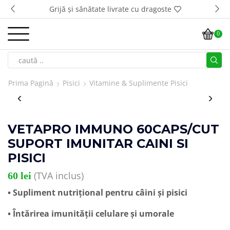
Transport GRATUIT la comenzi de peste 500 lei*
0
Prima Pagină
Pisici
Vitamine & Suplimente Pisici
VETAPRO IMMUNO 60CAPS/CUT
SUPORT IMUNITAR CAINI SI
PISICI
(TVA inclus)
60
lei
• Supliment nutrițional pentru câini și pisici
• Întărirea imunității celulare și umorale