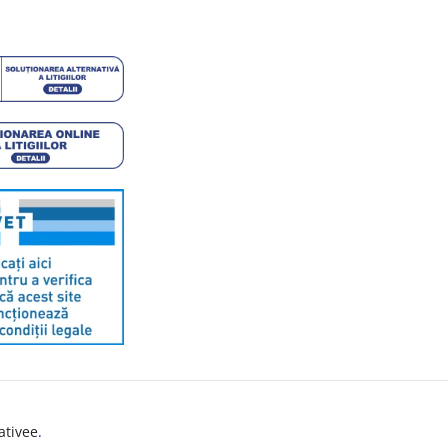
ativee
.