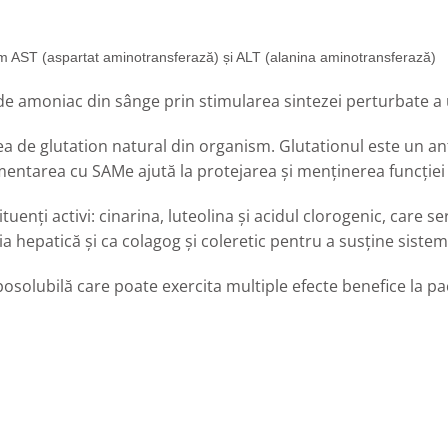
um AST (aspartat aminotransferază) și ALT (alanina aminotransferază)
de amoniac din sânge prin stimularea sintezei perturbate a u
ea de glutation natural din organism. Glutationul este un an
mentarea cu SAMe ajută la protejarea și menținerea funcției
tuenți activi: cinarina, luteolina și acidul clorogenic, care s
a hepatică și ca colagog și coleretic pentru a susține sistemu
posolubilă care poate exercita multiple efecte benefice la paci