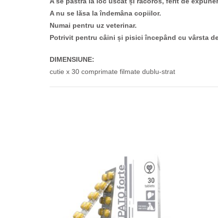
A se păstra la loc uscat și răcoros, ferit de expune
A nu se lăsa la îndemâna copiilor.
Numai pentru uz veterinar.
Potrivit pentru câini și pisici începând cu vârsta d
DIMENSIUNE:
cutie x 30 comprimate filmate dublu-strat