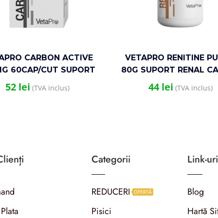
APRO CARBON ACTIVE
VETAPRO RENITINE P
MG 60CAP/CUT SUPORT
80G SUPORT RENAL CAI
ROINTESTINAL CAINI SI
PISICI
52
lei
44
lei
(TVA inclus)
(TVA inclus)
PISICI
lienți
Categorii
Link-uri
and
REDUCERI
Blog
OFERTĂ
 Plata
Pisici
Hartă Si