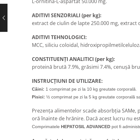
L-ornitină-L-aspartat 50.000 mg
.
ADITIVI SENZORIALI (per kg):
extract de ciulin de lapte
250.000 mg,
extract
ADITIVI TEHNOLOGICI:
MCC, siliciu coloidal, hidroxipropilmetilceluloz
CONSTITUENȚI ANALITICI (per kg):
proteină brută 7.9%, grăsimi 7.4%, cenușă bru
INSTRUCȚIUNI DE UTILIZARE:
Câini:
1 comprimat pe zi la 10 kg greutate corporală.
Pisici:
½ comprimat pe zi la 5 kg greutate corporală sa
Prezența alimentelor scade absorbția SAMe,
oră înainte de hrănire. Dacă acest lucru nu e
Comprimatele
HEPATOSIL ADVANCED
pot fi adminis