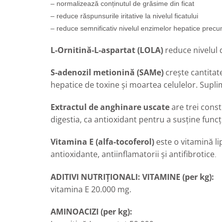
– normalizează conținutul de grăsime din ficat
– reduce răspunsurile iritative la nivelul ficatului
– reduce semnificativ nivelul enzimelor hepatice prec
L-Ornitină-L-aspartat (LOLA)
reduce nivelul 
S-adenozil metionină (SAMe)
crește cantitat
hepatice de toxine și moartea celulelor. Supli
Extractul de anghinare uscate
are trei consti
digestia, ca antioxidant pentru a susține funcți
Vitamina E (alfa-tocoferol)
este o vitamină li
antioxidante, antiinflamatorii și antifibrotice
.
ADITIVI NUTRIȚIONALI:
VITAMINE (per kg):
vitamina E 20.000 mg.
AMINOACIZI (per kg):