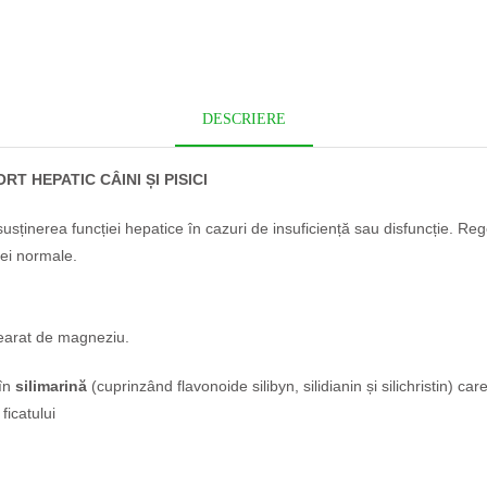
DESCRIERE
 HEPATIC CÂINI ȘI PISICI
la susținerea funcției hepatice în cazuri de insuficiență sau disfuncție. 
iei normale
.
earat de magneziu
.
în
silimarină
(cuprinzând flavonoide silibyn, silidianin și silichristin) care
ficatului