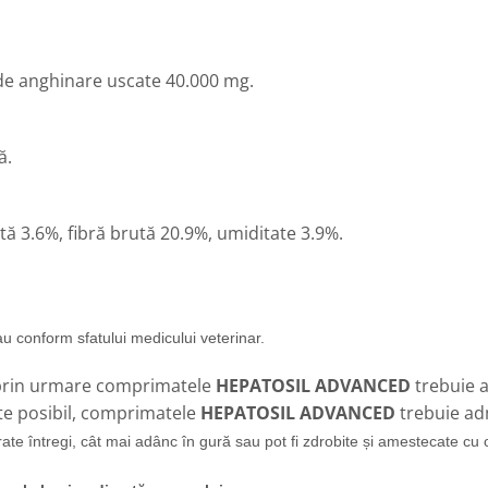
 de anghinare uscate
40.000 mg.
ă.
tă 3.6%, fibră brută 20.9%, umiditate 3.9%
.
u conform sfatului medicului veterinar.
 prin urmare comprimatele
HEPATOSIL ADVANCED
trebuie 
ste posibil, comprimatele
HEPATOSIL ADVANCED
trebuie ad
trate întregi, cât mai adânc în gură sau pot fi zdrobite și amestecate 