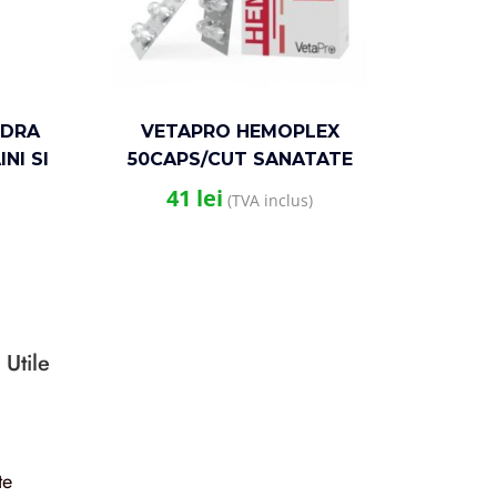
UDRA
VETAPRO HEMOPLEX
VE
NI SI
50CAPS/CUT SANATATE
30CAPS
CARDIOVASCULARA CAINI SI
41
lei
(TVA inclus)
PISICI
 Utile
te