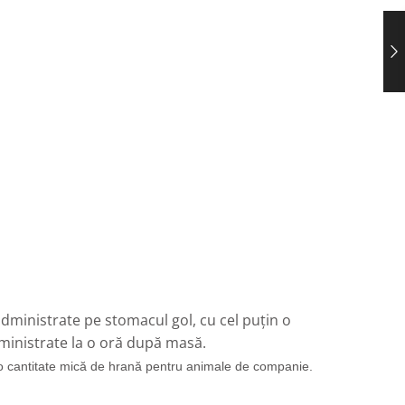
administrate pe stomacul gol, cu cel puțin o
ministrate la o oră după masă.
cu o cantitate mică de hrană pentru animale de companie
.