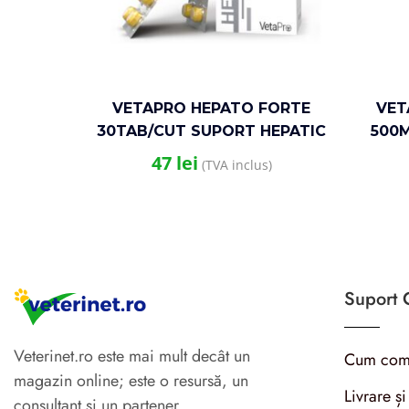
VETAPRO HEPATO FORTE
VET
30TAB/CUT SUPORT HEPATIC
500
CAINI SI PISICI
GAST
47
lei
(TVA inclus)
Suport C
Veterinet.ro este mai mult decât un
Cum com
magazin online; este o resursă, un
Livrare și
consultant și un partener.