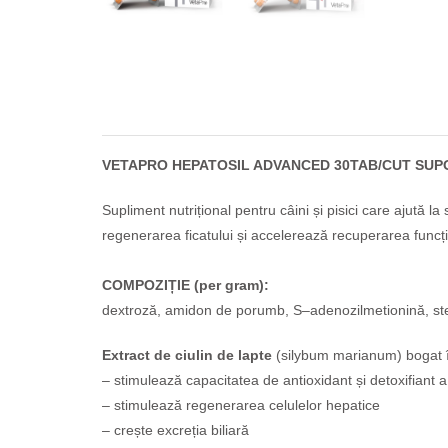
VETAPRO HEPATOSIL ADVANCED 30TAB/CUT SUPORT
Supliment nutrițional pentru câini și pisici care ajută 
regenerarea ficatului și accelerează recuperarea funcț
COMPOZIȚIE (per gram):
dextroză, amidon de porumb,
S
–
adenozilmetionină
,
st
Extract de ciulin de lapte
(silybum marianum) bogat 
– stimulează capacitatea de antioxidant și detoxifiant a 
– stimulează regenerarea celulelor hepatice
– crește excreția biliară