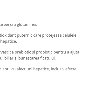
reei și a glutaminei.
tioxidant puternic care protejează celulele
 hepatice.
ervesc ca prebiotic și probiotic pentru a ajuta
l biliar și bunăstarea ficatului.
enții cu afecțiuni hepatice, inclusiv efecte