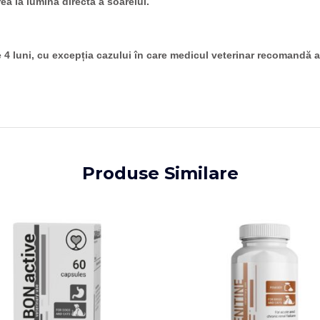
rea la lumina directă a soarelui.
e 4 luni, cu excepția cazului în care medicul veterinar recomandă al
Produse Similare