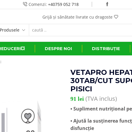
Comenzi:
+40759 052 718
Transport GRATUIT la comenzi de peste 500 le
REDUCERI💥
DESPRE NOI
DISTRIBUȚIE
i
VETAPRO HEPA
30TAB/CUT SUPO
PISICI
(TVA inclus)
91
lei
• Supliment nutrițional pen
• Ajută la susținerea funcț
disfuncție