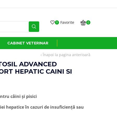
i*
Favorite
0
0
CABINET VETERINAR
Înapoi la pagina anterioară
TOSIL ADVANCED
RT HEPATIC CAINI SI
tru câini și pisici
iei hepatice în cazuri de insuficiență sau