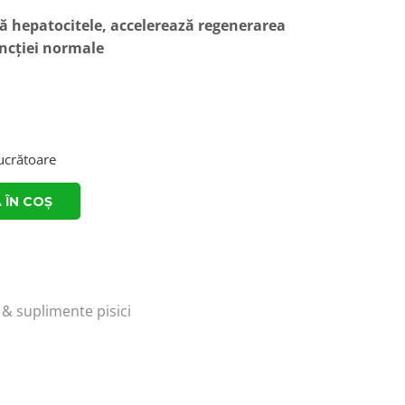
ză hepatocitele, accelerează regenerarea
uncției normale
lucrătoare
 ÎN COȘ
& suplimente pisici