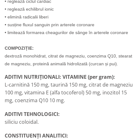
• reglează ciclul cardiac
• reglează echilibrul ionic
• elimină radicalii liberi
• susține fluxul sanguin prin arterele coronare
• limitează formarea cheagurilor de sânge în arterele coronare
COMPOZIȚIE:
dextroză monohidrat, citrat de magneziu, coenzima Q10, stearat
de magneziu, proteină animală hidrolizată (curcan și pui).
ADITIVI NUTRIȚIONALI:
VITAMINE (per gram):
L-carnitină 150 mg, taurină 150 mg, citrat de magneziu
100 mg, vitamina E (alfa tocoferol) 50 mg, inozitol 15
mg, coenzima Q10 10 mg.
ADITIVI TEHNOLOGICI:
siliciu coloidal.
CONSTITUENȚI ANALITICI: