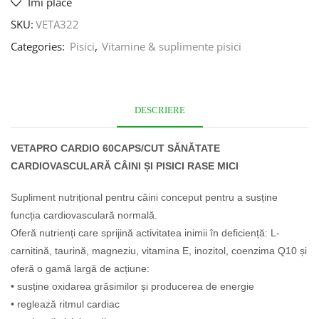
Îmi place
SKU:
VETA322
Categories:
Pisici
,
Vitamine & suplimente pisici
DESCRIERE
VETAPRO CARDIO 60CAPS/CUT SĂNĂTATE
CARDIOVASCULARĂ CÂINI ȘI PISICI RASE MICI
Supliment nutrițional pentru câini conceput pentru a susține
funcția cardiovasculară normală.
Oferă nutrienți care sprijină activitatea inimii în deficiență: L-
carnitină, taurină, magneziu, vitamina E, inozitol, coenzima Q10 și
oferă o gamă largă de acțiune:
• susține oxidarea grăsimilor și producerea de energie
• reglează ritmul cardiac