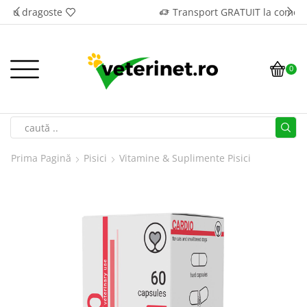
Transport GRATUIT la comenzi de peste 500 lei*
0
Prima Pagină
Pisici
Vitamine & Suplimente Pisici