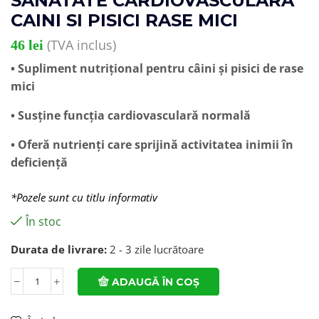
SANATATE CARDIOVASCULARA
CAINI SI PISICI RASE MICI
(TVA inclus)
46
lei
• Supliment nutrițional pentru câini și pisici de rase
mici
• Susține funcția cardiovasculară normală
• Oferă nutrienți care sprijină activitatea inimii în
deficiență
*Pozele sunt cu titlu informativ
În stoc
Durata de livrare:
2 - 3 zile lucrătoare
ADAUGĂ ÎN COȘ