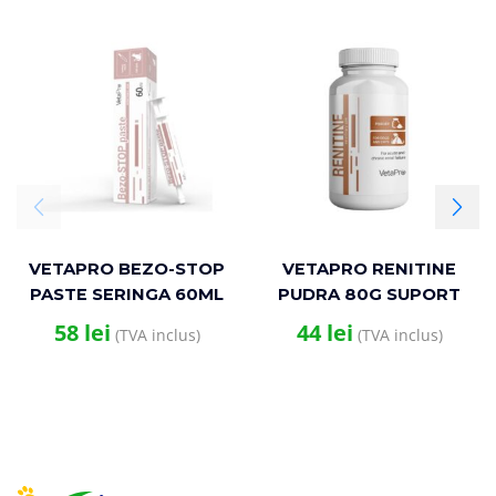
VETAPRO BEZO-STOP
VETAPRO RENITINE
PASTE SERINGA 60ML
PUDRA 80G SUPORT
SUPORT
RENAL CAINI SI PISICI
58
lei
44
lei
(TVA inclus)
(TVA inclus)
GASTROINTESTINAL
PISICI