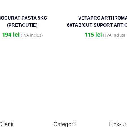
NOCURAT PASTA 5KG
VETAPRO ARTHROM
(PRET/CUTIE)
60TAB/CUT SUPORT ARTIC
SI CARTILAJE CAINI R
194
lei
115
lei
(TVA inclus)
(TVA inclus)
GIGANTICE
lienți
Categorii
Link-uri