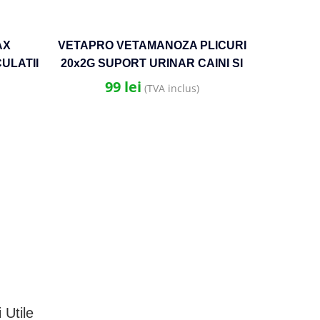
AX
VETAPRO VETAMANOZA PLICURI
ULATII
20x2G SUPORT URINAR CAINI SI
ASE
PISICI
99
lei
(TVA inclus)
VE
60CAPS/
SI BLA
 Utile