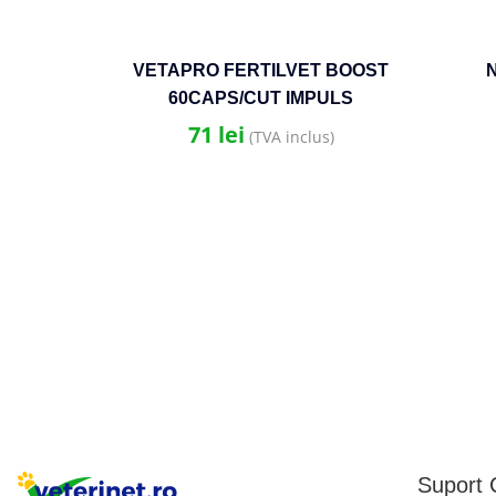
VETAPRO FERTILVET BOOST
60CAPS/CUT IMPULS
FERTILITATE CAINI MASCULI
71
lei
(TVA inclus)
Suport C