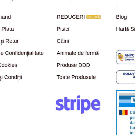
mand
REDUCERI
Blog
OFERTĂ
i Plata
Pisici
Hartă Si
și Retur
Câini
de Confidențialitate
Animale de fermă
 Cookies
Produse DDD
i Condiții
Toate Produsele