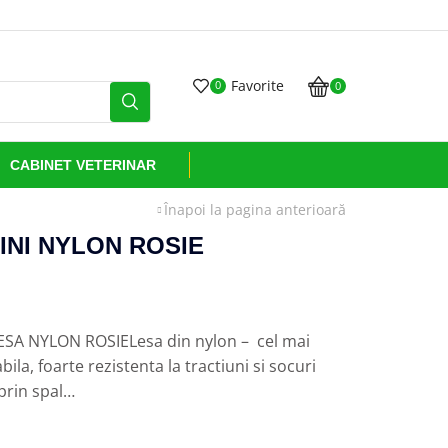
Grijă și sănătate livra
Favorite
0
0
CABINET VETERINAR
Înapoi la pagina anterioară
INI NYLON ROSIE
 NYLON ROSIELesa din nylon – cel mai
abila, foarte rezistenta la tractiuni si socuri
 prin spal…