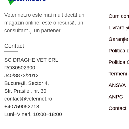
Veterinet.ro este mai mult decât un
Cum co
magazin online; este o resursă, un
Livrare ș
consultant și un partener.
Garanție 
Contact
Politica 
SC DRAGHE VET SRL
Politica
RO30502300
Termeni ș
J40/8873/2012
București, Sector 4,
ANSVA
Str. Prasilei, nr. 30
ANPC
contact@veterinet.ro
+40759052718
Contact
Luni–Vineri, 10:00–18:00