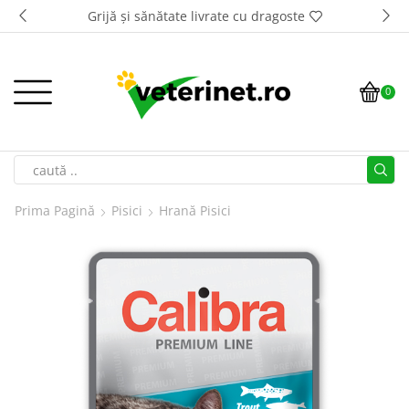
Grijă și sănătate livrate cu dragoste
0
Prima Pagină
Pisici
Hrană Pisici