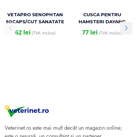
VETAPRO SENOPHTAN
CUSCA PENTRU
60CAPS/CUT SANATATE
HAMSTERI DAYANG
NEUROLOGICA CAINI
H3503 34x26x31(h)cm
62
lei
77
lei
(TVA inclus)
(TVA inclus)
SENIORI
Veterinet.ro este mai mult decât un magazin online;
este o resursă, un consultant și un partener.