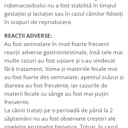
robenacoxibului nu a fost stabilită în timpul
gestaţiei şi lactaţiei sau în cazul câinilor folosiţi
în scopuri de reproducere.
REACȚII ADVERSE:
Au fost semnalate în mod foarte frecvent
reacţii adverse gastrointestinale, însă cele mai
multe cazuri au fost uşoare şi s-au vindecat
fără tratament. Voma şi materiile fecale moi
au fost foarte des semnalate, apetitul scăzut şi
diareea au fost frecvente, iar cazurile de
materii fecale cu sânge au fost mai puţin
frecvente.
La câinii trataţi pe o perioadă de până la 2
săptamâni nu au fost observate creşteri ale
nivelelor enzimelor hepatice. Totuşi, în cazul