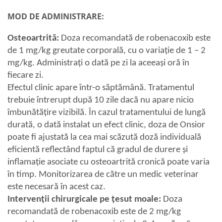
MOD DE ADMINISTRARE:
Osteoartrită:
Doza recomandată de robenacoxib este
de 1 mg/kg greutate corporală, cu o variaţie de 1 – 2
mg/kg. Administraţi o dată pe zi la aceeaşi oră în
fiecare zi.
Efectul clinic apare într-o săptămână. Tratamentul
trebuie întrerupt după 10 zile dacă nu apare nicio
îmbunătăţire vizibilă. În cazul tratamentului de lungă
durată, o dată instalat un efect clinic, doza de Onsior
poate fi ajustată la cea mai scăzută doză individuală
eficientă reflectând faptul că gradul de durere și
inflamație asociate cu osteoartrită cronică poate varia
în timp. Monitorizarea de către un medic veterinar
este necesară în acest caz.
Intervenții chirurgicale pe țesut moale:
Doza
recomandată de robenacoxib este de 2 mg/kg