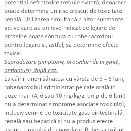
potenţial nefrotoxice trebuie evitată, deoarece
poate determina un risc crescut de toxicitate
renală. Utilizarea simultană a altor substanţe
active care au un nivel ridicat de legare de
proteine poate concura cu robenacoxibul
pentru legare şi, astfel, să determine efecte
toxice.
Supradozare (simptome, proceduri de urgenţă,
antidoturi), după caz:
La câinii tineri sănătoşi cu vârsta de 5 – 6 luni,
robenacoxibul administrat pe cale orală în
doze mari (4, 6 sau 10 mg/kg/zi timp de 6 luni)
nu a determinat simptome asociate toxicităţii,
inclusiv semne de toxicitate gastrointestinală,
renală sau hepatică şi nu a produs efecte
asupra timpului de coagulare. Robenacoxibul