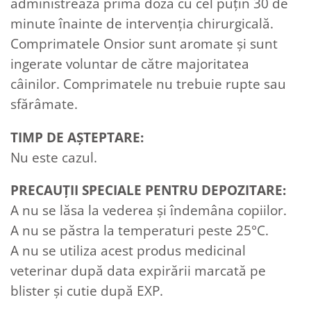
administrează prima doză cu cel puțin 30 de
minute înainte de intervenția chirurgicală.
Comprimatele Onsior sunt aromate şi sunt
ingerate voluntar de către majoritatea
câinilor. Comprimatele nu trebuie rupte sau
sfărâmate.
TIMP DE A
Ș
TEPTARE:
Nu este cazul.
PRECAUȚII SPECIALE PENTRU DEPOZITARE:
A nu se lăsa la vederea și îndemâna copiilor.
A nu se păstra la temperaturi peste 25°C.
A nu se utiliza acest produs medicinal
veterinar după data expirării marcată pe
blister și cutie după EXP.