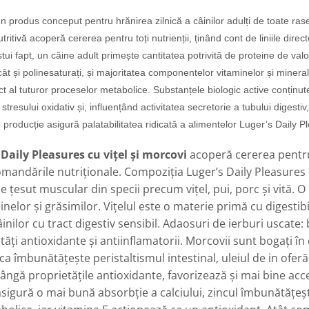
n produs conceput pentru hrănirea zilnică a câinilor adulți de toate rasel
ritivă acoperă cererea pentru toți nutrienții, ținând cont de liniile dir
tui fapt, un câine adult primește cantitatea potrivită de proteine ​​de va
i, cât și polinesaturați, și majoritatea componentelor vitaminelor și min
 al tuturor proceselor metabolice. Substanțele biologic active conținute
tresului oxidativ și, influențând activitatea secretorie a tubului digesti
 producție asigură palatabilitatea ridicată a alimentelor Luger’s Daily P
Daily Pleasures cu vițel și morcovi
acoperă cererea pentru t
ndările nutriționale. Compoziția Luger’s Daily Pleasures c
 țesut muscular din specii precum vițel, pui, porc și vită. O
nelor și grăsimilor. Vițelul este o materie primă cu digestibi
nilor cu tract digestiv sensibil. Adaosuri de ierburi uscate:
ăți antioxidante și antiinflamatorii. Morcovii sunt bogați în 
a îmbunătățește peristaltismul intestinal, uleiul de in oferă
e lângă proprietățile antioxidante, favorizează și mai bine ac
gură o mai bună absorbție a calciului, zincul îmbunătățește f