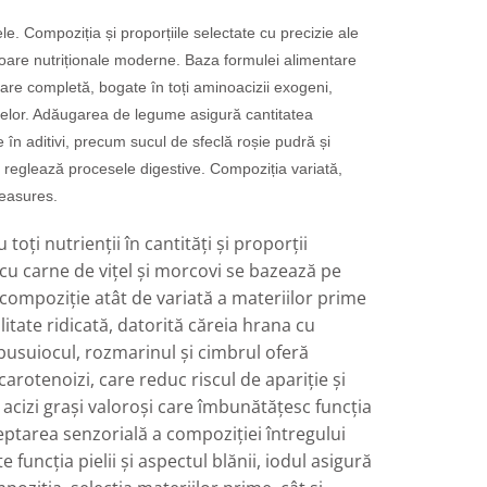
e. Compoziția și proporțiile selectate cu precizie ale
ectoare nutriționale moderne. Baza formulei alimentare
loare completă, bogate în toți aminoacizii exogeni,
eralelor. Adăugarea de legume asigură cantitatea
 în aditivi, precum sucul de sfeclă roșie pudră și
v, reglează procesele digestive. Compoziția variată,
leasures.
oți nutrienții în cantități și proporții
u carne de vițel și morcovi se bazează pe
 compoziție atât de variată a materiilor prime
litate ridicată, datorită căreia hrana cu
 busuiocul, rozmarinul și cimbrul oferă
carotenoizi, care reduc riscul de apariție și
 acizi grași valoroși care îmbunătățesc funcția
ceptarea senzorială a compoziției întregului
uncția pielii și aspectul blănii, iodul asigură