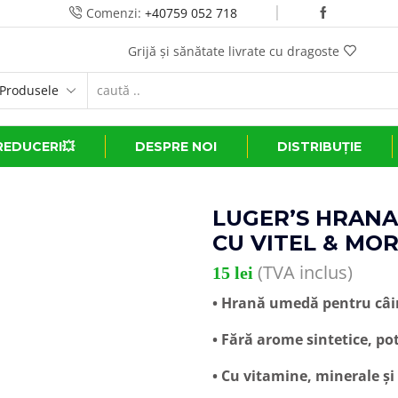
Comenzi:
+40759 052 718
Transport GRATUIT la comenzi de peste 500 lei*
REDUCERI💥
DESPRE NOI
DISTRIBUȚIE
LUGER’S HRANA
CU VITEL & MO
(TVA inclus)
15
lei
• Hrană umedă pentru câin
• Fără arome sintetice, po
• Cu vitamine, minerale și 