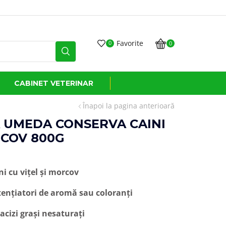
Favorite
0
0
CABINET VETERINAR
Înapoi la pagina anterioară
 UMEDA CONSERVA CAINI
RCOV 800G
i cu vițel și morcov
tențiatori de aromă sau coloranți
acizi grași nesaturați