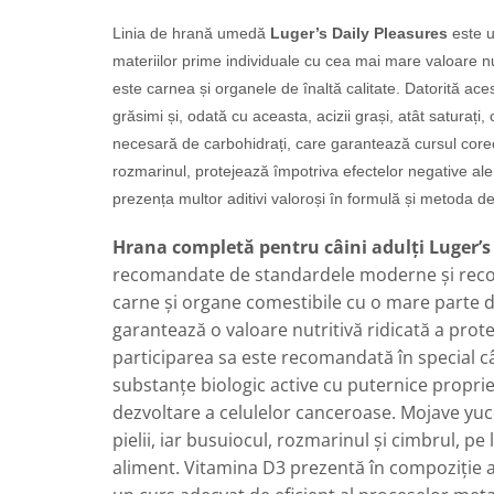
Linia de hrană umedă
Luger’s Daily Pleasures
este u
materiilor prime individuale cu cea mai mare valoare nut
este carnea și organele de înaltă calitate. Datorită aces
grăsimi și, odată cu aceasta, acizii grași, atât saturaț
necesară de carbohidrați, care garantează cursul corect
rozmarinul, protejează împotriva efectelor negative ale s
prezența multor aditivi valoroși în formulă și metoda de
Hrana completă pentru câini adulți Luger’s 
recomandate de standardele moderne și recoma
carne și organe comestibile cu o mare parte de
garantează o valoare nutritivă ridicată a protei
participarea sa este recomandată în special câi
substanțe biologic active cu puternice propriet
dezvoltare a celulelor canceroase. Mojave yucc
pielii, iar busuiocul, rozmarinul și cimbrul, p
aliment. Vitamina D3 prezentă în compoziție asi