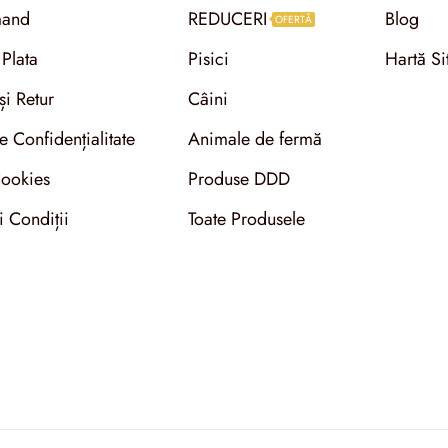
and
REDUCERI
Blog
OFERTĂ
 Plata
Pisici
Hartă Si
și Retur
Câini
de Confidențialitate
Animale de fermă
Cookies
Produse DDD
i Condiții
Toate Produsele