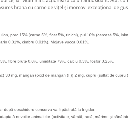
olice, iar vitamina E acționează ca un antioxidant. Atât comp
asures hrana cu carne de vițel și morcovi excepțional de gu
lion, porc 15% (carne 5%, ficat 5%, rinichi), pui 10% (carcasă 5%, inimi,
zmarin 0.01%, cimbru 0.01%), Mojave yucca 0.01%
.
.5%, fibre brute 0.8%, umiditate 79%, calciu 0.3%, fosfor 0.25%
.
c) 30 mg, mangan (oxid de mangan (II)) 2 mg, cupru (sulfat de cupru (II
r după deschidere conserva va fi păstrată la frigider.
e adaptată nevoilor animalelor (activitate, vârstă, rasă, mărime și sănătat