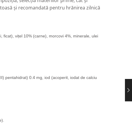
oziția, selecția materiilor prime, cât și
stoasă și recomandată pentru hrănirea zilnică
 ficat), vițel 10% (carne), morcovi 4%, minerale, ulei
) pentahidrat) 0.4 mg, iod (acoperit, iodat de calciu
e).