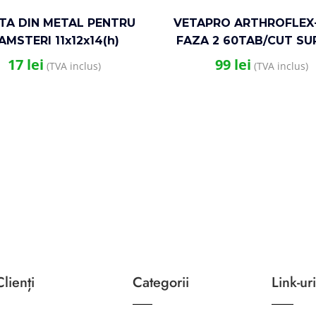
TA DIN METAL PENTRU
VETAPRO ARTHROFLEX
AMSTERI 11x12x14(h)
FAZA 2 60TAB/CUT S
ARTICULATII SI CARTI
17
lei
99
lei
(TVA inclus)
(TVA inclus)
CAINI
lienți
Categorii
Link-uri