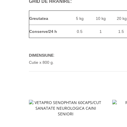
GHID DE HRĂNIRE:
Greutatea
5 kg
10 kg
20 kg
Conserve/24 h
0.5
1
1.5
DIMENSIUNE
:
Cutie x 800 g.