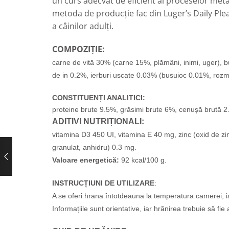
un curs adecvat de eficient al proceselor metab
metoda de producție fac din Luger’s Daily Ple
a câinilor adulți
.
COMPOZIȚIE:
carne de vită 30% (carne 15%, plămâni, inimi, uger), bu
de in 0.2%, ierburi uscate 0.03% (busuioc 0.01%, ro
CONSTITUENȚI ANALITICI:
proteine ​​brute 9.5%, grăsimi brute 6%, cenușă brută 2
ADITIVI NUTRIȚIONALI:
vitamina D3 450 UI, vitamina E 40 mg, zinc (oxid de zin
granulat, anhidru) 0.3 mg.
Valoare energetică:
92 kcal/100 g.
INSTRUCȚIUNI DE UTILIZARE
:
A se oferi hrana întotdeauna la temperatura camerei, ia
Informațiile sunt orientative, iar hrănirea trebuie să fi