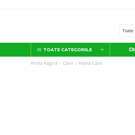
sănătate livrate cu dragoste
TOATE CATEGORIILE
💥
Prima Pagină
Câini
Hrană Câini