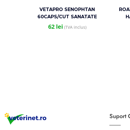
VETAPRO SENOPHTAN
ROA
60CAPS/CUT SANATATE
H
NEUROLOGICA CAINI SENIORI
62
lei
(TVA inclus)
Suport C