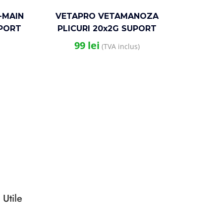
-MAIN
VETAPRO VETAMANOZA
UPORT
PLICURI 20x2G SUPORT
LAJE
URINAR CAINI SI PISICI
99
lei
(TVA inclus)
NO
 Utile