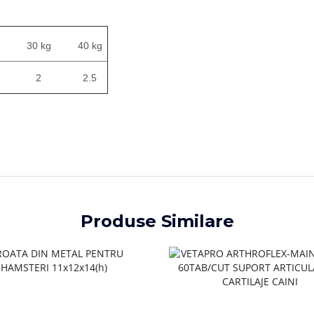
30 kg
40 kg
2
2.5
Produse Similare