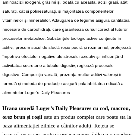
aminoacizii exogeni, grăsimi și, odată cu aceasta, acizii grași, atât
saturați, cât și polinesaturați, și majoritatea componentelor
vitaminelor și mineralelor. Adăugarea de legume asigură cantitatea
necesară de carbohidrați, care garantează cursul corect al tuturor
proceselor metabolice. Substanțele biologic active conținute în
aditivi, precum sucul de sfeclă roșie pudră și rozmarinul, protejează
împotriva efectelor negative ale stresului oxidativ și, influențând
activitatea secretorie a tubului digestiv, reglează procesele
digestive. Compoziția variată, prezența multor aditivi valoroși în
formulă și metoda de producție asigură palatabilitatea ridicată a
alimentelor Luger’s Daily Pleasures.
Hrana umedă Luger’s Daily Pleasures cu cod, macrou,
orez brun și roșii
este un produs complet care poate sta la
baza alimentației zilnice a câinilor adulți. Rețeta se
bazează pe carne, pește și organe comestibile cu o pondere