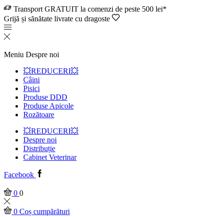
Transport GRATUIT la comenzi de peste 500 lei*
Grijă și sănătate livrate cu dragoste
Meniu
Despre noi
💥REDUCERI💥
Câini
Pisici
Produse DDD
Produse Apicole
Rozătoare
💥REDUCERI💥
Despre noi
Distribuție
Cabinet Veterinar
Facebook
0
0
0
Coș cumpărături