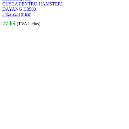
CUSCA PENTRU HAMSTERI
DAYANG H3503
34x26x31(h)cm
77
lei
(TVA inclus)