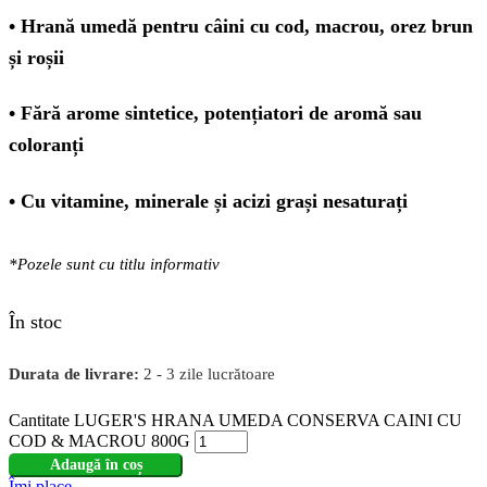
• Hrană umedă pentru câini cu cod, macrou, orez brun
și roșii
• Fără arome sintetice, potențiatori de aromă sau
coloranți
• Cu vitamine, minerale și acizi grași nesaturați
*Pozele sunt cu titlu informativ
În stoc
Durata de livrare:
2 - 3 zile lucrătoare
Cantitate LUGER'S HRANA UMEDA CONSERVA CAINI CU
COD & MACROU 800G
Adaugă în coș
Îmi place