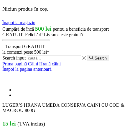
Niciun produs în coș.
Înapoi la magazin
500
lei
Cumpără de încă
pentru a beneficia de transport
GRATUIT.
Felicitări! Livrarea este gratuită.
Transport GRATUIT
la comenzi peste 500 lei*
Search input
Search
Prima pagină
Câini
Hrană câini
Înapoi la pagina anterioară
LUGER’S HRANA UMEDA CONSERVA CAINI CU COD &
MACROU 800G
15
lei
(TVA inclus)