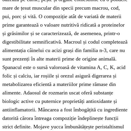
mare de țesut muscular din specii precum macrou, cod,
pui, porc și vită. O compoziție atât de variată de materii
prime garantează o valoare nutritivă ridicată a proteinelor
și grăsimilor și se caracterizează, de asemenea, printr-o
digestibilitate semnificativă. Macroul și codul completează
alimentația câinelui cu acizi grași din familia n-3, care nu
sunt prezenți în alte materii prime de origine animală.
Spanacul este o sursă valoroasă de vitamina A, C, K, acid
folic și calciu, iar roșiile și orezul asigură digerarea și
metabolizarea eficientă a materiilor prime rămase din
alimente. Adaosul de rozmarin uscat oferă substanțe
biologic active cu puternice proprietăți antioxidante și
antiinflamatorii. Mâncarea a fost îmbogățită cu ingrediente
datorită cărora întreaga compoziție îndeplinește funcții
strict definite. Mojave yucca îmbunătățește peristaltismul