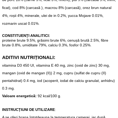
ficat), cod 8% (carcasă ), macrou 8% (carcasă), orez brun natural
4%, roșii 4%, minerale, ulei de in 0.2%,
yucca
Mojave 0.01%,
rozmarin uscat 0.01%.
CONSTITUENȚI ANALITICI:
proteine ​​brute 9.5%, grăsimi brute 6%, cenușă brută 2.5%, fibre
brute 0.8%, umiditate 79%, calciu 0.3%, fosfor 0.25%
.
ADITIVI NUTRIȚIONALI:
vitamina D3 450 UI, vitamina E 40 mg, zinc (oxid de zinc) 30 mg,
mangan (oxid de mangan (II)) 2 mg, cupru (sulfat de cupru (II)
pentahidrat) 0.4 mg, iod (acoperit, iodat de calciu granulat, anhidru)
0.3 mg.
Valoare energetică:
92 kcal/100 g.
INSTRUCȚIUNI DE UTILIZARE
:
A se oferi hrana întotdeauna la temperatura camerei, iar după