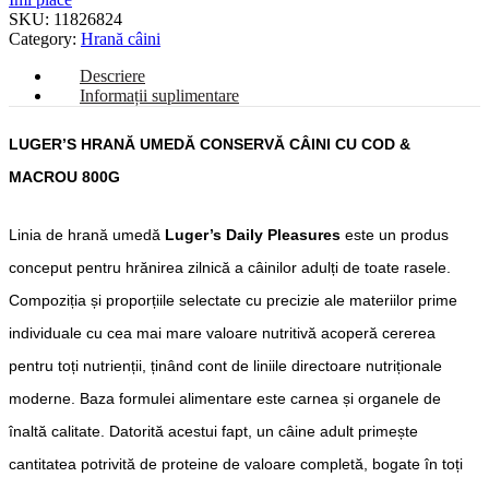
SKU:
11826824
Category:
Hrană câini
Descriere
Informații suplimentare
LUGER’S HRANĂ UMEDĂ CONSERVĂ CÂINI CU COD &
MACROU 800G
Linia de hrană umedă
Luger’s Daily Pleasures
este un produs
conceput pentru hrănirea zilnică a câinilor adulți de toate rasele.
Compoziția și proporțiile selectate cu precizie ale materiilor prime
individuale cu cea mai mare valoare nutritivă acoperă cererea
pentru toți nutrienții, ținând cont de liniile directoare nutriționale
moderne. Baza formulei alimentare este carnea și organele de
înaltă calitate. Datorită acestui fapt, un câine adult primește
cantitatea potrivită de proteine ​​de valoare completă, bogate în toți