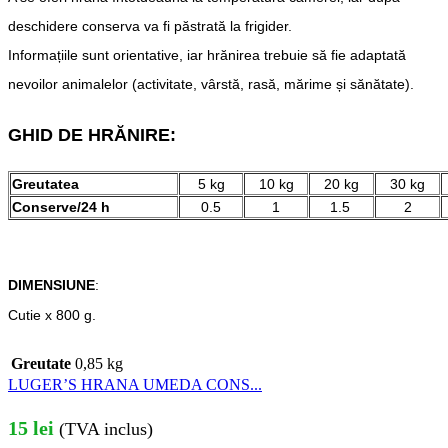
deschidere conserva va fi păstrată la frigider.
Informațiile sunt orientative, iar hrănirea trebuie să fie adaptată
nevoilor animalelor (activitate, vârstă, rasă, mărime și sănătate).
GHID DE HRĂNIRE:
Greutatea
5 kg
10 kg
20 kg
30 kg
Conserve/24 h
0.5
1
1.5
2
DIMENSIUNE
:
Cutie x 800 g.
Greutate
0,85 kg
LUGER’S HRANA UMEDA CONS...
15
lei
(TVA inclus)