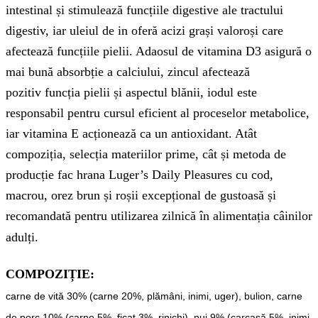
intestinal și stimulează funcțiile digestive ale tractului
digestiv, iar uleiul de in oferă acizi grași valoroși care
afectează funcțiile pielii. Adaosul de vitamina D3 asigură o
mai bună absorbție a calciului, zincul afectează
pozitiv funcția pielii și aspectul blănii, iodul este
responsabil pentru cursul eficient al proceselor metabolice,
iar vitamina E acționează ca un antioxidant. Atât
compoziția, selecția materiilor prime, cât și metoda de
producție fac hrana Luger’s Daily Pleasures cu cod,
macrou, orez brun și roșii excepțional de gustoasă și
recomandată pentru utilizarea zilnică în alimentația câinilor
adulți.
COMPOZIȚIE:
carne de vită 30% (carne 20%, plămâni, inimi, uger), bulion, carne
de porc 10% (carne 5%, ficat 3%, rinichi), pui 9% (carcasă 5%, inimi,