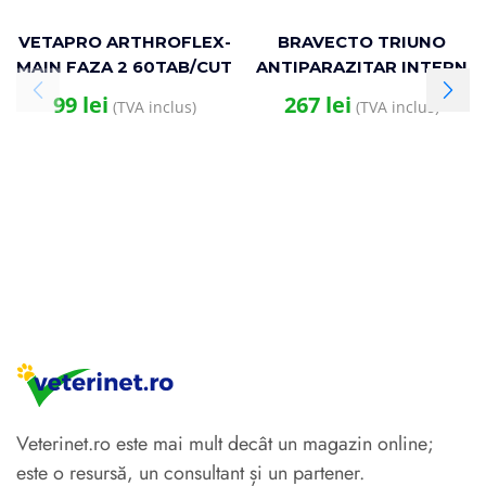
VETAPRO ARTHROFLEX-
BRAVECTO TRIUNO
MAIN FAZA 2 60TAB/CUT
ANTIPARAZITAR INTERN
SUPORT ARTICULATII SI
SI EXTERN CAINE 600MG
99
lei
267
lei
(TVA inclus)
(TVA inclus)
CARTILAJE CAINI
(40-60KG)
Veterinet.ro este mai mult decât un magazin online;
este o resursă, un consultant și un partener.