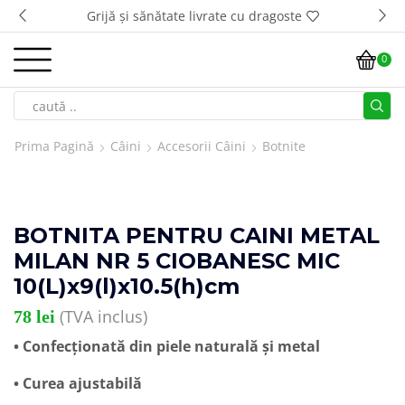
Grijă și sănătate livrate cu dragoste
0
Prima Pagină
Câini
Accesorii Câini
Botnite
BOTNITA PENTRU CAINI METAL
MILAN NR 5 CIOBANESC MIC
10(L)x9(l)x10.5(h)cm
(TVA inclus)
78
lei
• Confecționată din piele naturală și metal
• Curea ajustabilă