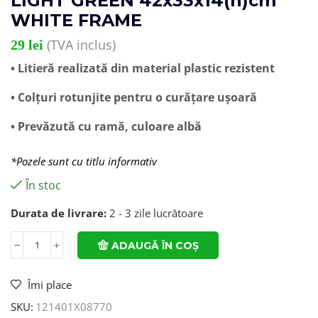
LIGHT GREEN 42x33x14(h)cm
WHITE FRAME
(TVA inclus)
29
lei
• Litieră realizată din material plastic rezistent
• Colțuri rotunjite pentru o curățare ușoară
• Prevăzută cu ramă, culoare albă
*Pozele sunt cu titlu informativ
În stoc
Durata de livrare:
2 - 3 zile lucrătoare
ADAUGĂ ÎN COȘ
Îmi place
SKU:
121401X08770