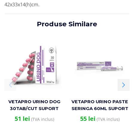
42x33x14(h)cm.
Produse Similare
VETAPRO URINO DOG
VETAPRO URINO PASTE
30TAB/CUT SUPORT
SERINGA 60ML SUPORT
URINAR CAINI
URINAR CAINI SI PISICI
51
lei
55
lei
(TVA inclus)
(TVA inclus)