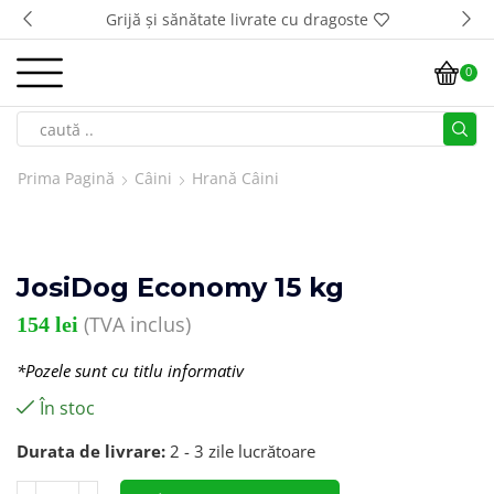
Grijă și sănătate livrate cu dragoste
0
Prima Pagină
Câini
Hrană Câini
JosiDog Economy 15 kg
(TVA inclus)
154
lei
*Pozele sunt cu titlu informativ
În stoc
Durata de livrare:
2 - 3 zile lucrătoare