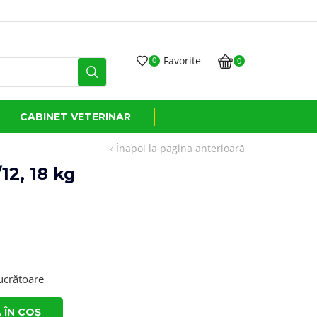
Transport GRATUIT la co
Favorite
0
0
CABINET VETERINAR
Înapoi la pagina anterioară
12, 18 kg
lucrătoare
 ÎN COȘ