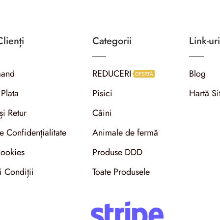
lienți
Categorii
Link-uri
and
REDUCERI
Blog
OFERTĂ
 Plata
Pisici
Hartă Si
și Retur
Câini
de Confidențialitate
Animale de fermă
Cookies
Produse DDD
i Condiții
Toate Produsele