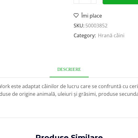
Îmi place
SKU:
50003852
Category:
Hrană câini
DESCRIERE
Work este adaptat câinilor de lucru care se confruntă cu cer
duse de origine animală, uleiuri și grăsimi, produse secund
Produse Similare