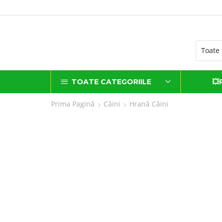
a comenzi de peste 500 lei*
TOATE CATEGORIILE
💥
Prima Pagină
Câini
Hrană Câini