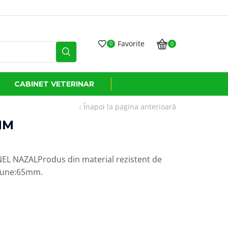
Transport GRATUIT
Favorite
0
0
CABINET VETERINAR
Înapoi la pagina anterioară
MM
 NAZALProdus din material rezistent de
siune:65mm.