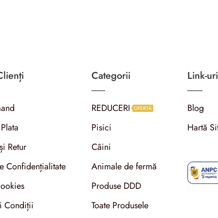
lienți
Categorii
Link-uri
and
REDUCERI
Blog
OFERTĂ
 Plata
Pisici
Hartă Si
și Retur
Câini
de Confidențialitate
Animale de fermă
Cookies
Produse DDD
i Condiții
Toate Produsele