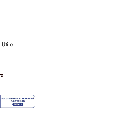
 Utile
te