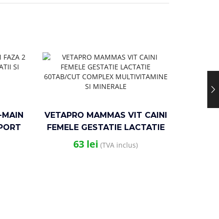
-MAIN
VETAPRO MAMMAS VIT CAINI
UPORT
FEMELE GESTATIE LACTATIE
LAJE
60TAB/CUT COMPLEX
63
lei
(TVA inclus)
MULTIVITAMINE SI MINERALE
ROATA
HAM