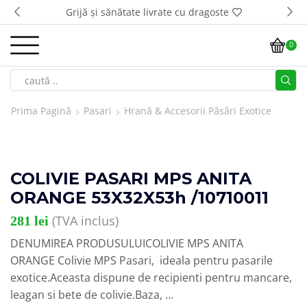
Grijă și sănătate livrate cu dragoste
0
Prima Pagină
Pasari
Hrană & Accesorii Păsări Exotice
COLIVIE PASARI MPS ANITA
ORANGE 53X32X53h /10710011
(TVA inclus)
281
lei
DENUMIREA PRODUSULUICOLIVIE MPS ANITA
ORANGE Colivie MPS Pasari, ideala pentru pasarile
exotice.Aceasta dispune de recipienti pentru mancare,
leagan si bete de colivie.Baza, …