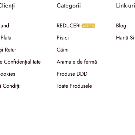
lienți
Categorii
Link-uri
and
REDUCERI
Blog
OFERTĂ
 Plata
Pisici
Hartă Si
și Retur
Câini
de Confidențialitate
Animale de fermă
Cookies
Produse DDD
i Condiții
Toate Produsele