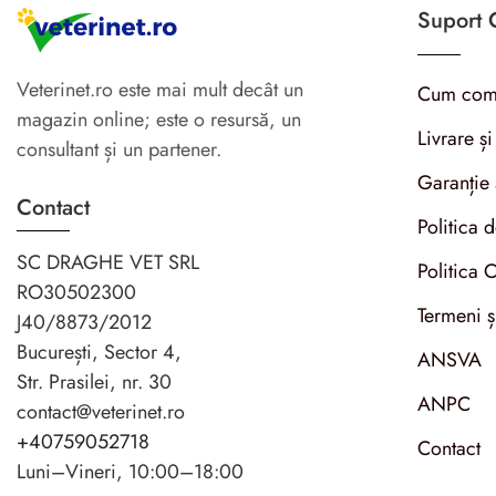
Suport C
Veterinet.ro este mai mult decât un
Cum com
magazin online; este o resursă, un
Livrare și
consultant și un partener.
Garanție 
Contact
Politica 
SC DRAGHE VET SRL
Politica 
RO30502300
Termeni ș
J40/8873/2012
București, Sector 4,
ANSVA
Str. Prasilei, nr. 30
ANPC
contact@veterinet.ro
+40759052718
Contact
Luni–Vineri, 10:00–18:00