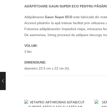
ADĂPĂTOARE GAUN SUPER ECO PENTRU PĂSĂRI 
Adăpătoarea
Gaun Super ECO
este fabricată din mate
Accesul păsărilor la apă trebuie facilitat prin utilizare
Folosirea adăpătoarelor împiedică risipa, intrararea feca
De asemenea, întreg procesul de adăpare decurge mai u
VOLUM:
3 litri.
DIMENSIUNE:
diametru 23.5 cm x 22 cm (h).