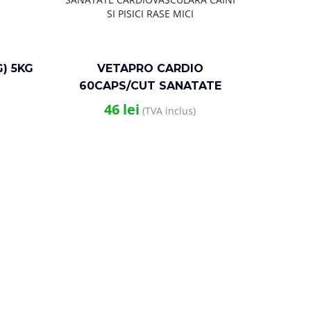
) 5KG
VETAPRO CARDIO
60CAPS/CUT SANATATE
CARDIOVASCULARA CAINI SI
46
lei
(TVA inclus)
PISICI RASE MICI
VET
SER
URI