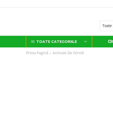
Grijă și sănătate livrate cu
TOATE CATEGORIILE
💥
Prima Pagină
Animale De Fermă