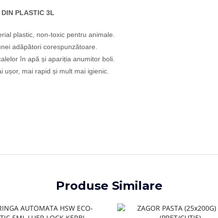
DIN PLASTIC 3L
rial plastic, non-toxic pentru animale.
a unei adăpători corespunzătoare.
lelor în apă și apariția anumitor boli.
șor, mai rapid și mult mai igienic.
Produse Similare