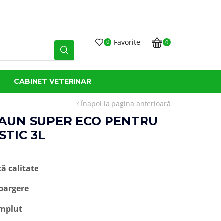
Transport GRATUIT la comenzi de peste 500 lei*
Favorite
0
0
CABINET VETERINAR
Înapoi la pagina anterioară
AUN SUPER ECO PENTRU
STIC 3L
tă calitate
spargere
umplut