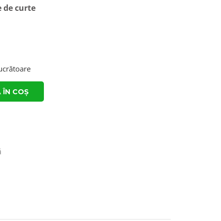
e de curte
lucrătoare
 ÎN COȘ
ă