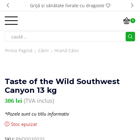
Grijă și sănătate livrate cu dragoste
0
Prima Pagină
Câini
Hrană Câini
Taste of the Wild Southwest
Canyon 13 kg
(TVA inclus)
306
lei
*Pozele sunt cu titlu informativ
Stoc epuizat
SKU:
PND003003S