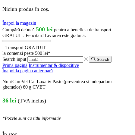
Niciun produs în coș.
Înapoi la magazin
500
lei
Cumpără de încă
pentru a beneficia de transport
GRATUIT.
Felicitări! Livrarea este gratuită.
Transport GRATUIT
la comenzi peste 500 lei*
Search input
Search
Prima pagină
Instrumentar & dispozitive
Înapoi la pagina anterioară
NutriCareVet Cat Laxativ Paste (prevenirea si indepartarea
ghemelor) 60 g CVET
36
lei
(TVA inclus)
*Pozele sunt cu titlu informativ
În stoc