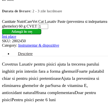
Durata de livrare:
2 - 3 zile lucrătoare
Cantitate NutriCareVet Cat Laxativ Paste (prevenirea si indepartarea
ghemelor) 60 g CVET
Adaugă în coș
Îmi place
SKU:
2802450
Category:
Instrumentar & dispozitive
Descriere
Covetrus Laxativ pentru pisici ajuta la trecerea parului
inghitit prin intestin fara a forma ghemuriFoarte palatabil
chiar si pentru pisici pretentioaseAjuta la prevenirea si
eliminarea ghemelor de parSursa de vitamina E,
antioxidant naturalHrana complementaraDoar pentru
pisiciPentru pisici peste 6 luni