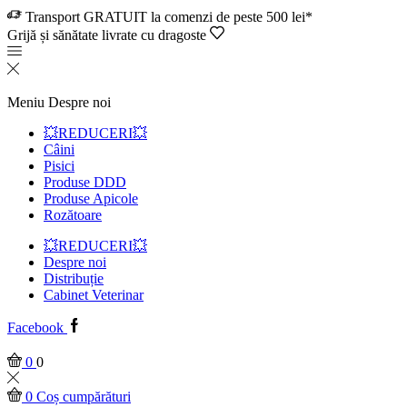
Transport GRATUIT la comenzi de peste 500 lei*
Grijă și sănătate livrate cu dragoste
Meniu
Despre noi
💥REDUCERI💥
Câini
Pisici
Produse DDD
Produse Apicole
Rozătoare
💥REDUCERI💥
Despre noi
Distribuție
Cabinet Veterinar
Facebook
0
0
0
Coș cumpărături