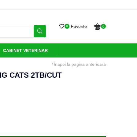
Grijă și sănătate livrate cu
Favorite
0
0
CABINET VETERINAR
Înapoi la pagina anterioară
MG CATS 2TB/CUT