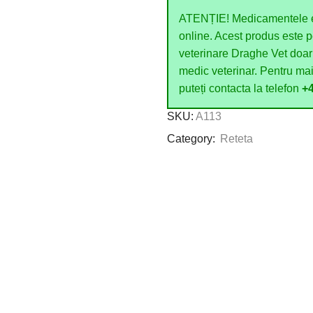
ATENȚIE! Medicamentele el
online. Acest produs este pe
veterinare Draghe Vet doar
medic veterinar. Pentru mai
puteți contacta la telefon
+
SKU:
A113
Category:
Reteta