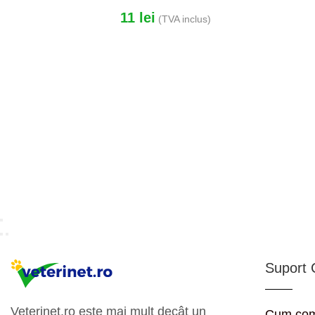
11
lei
(TVA inclus)
Suport C
Veterinet.ro este mai mult decât un
Cum co