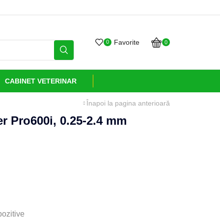
Grijă și sănătate livrate cu
Favorite
0
0
CABINET VETERINAR
Înapoi la pagina anterioară
r Pro600i, 0.25-2.4 mm
pozitive