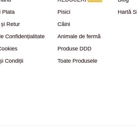
i Plata
Pisici
Hartă S
 și Retur
Câini
de Confidențialitate
Animale de fermă
 Cookies
Produse DDD
i Condiții
Toate Produsele