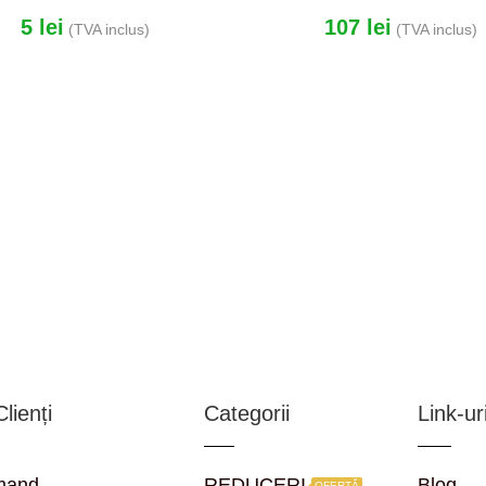
5
lei
107
lei
(TVA inclus)
(TVA inclus)
lienți
Categorii
Link-uri
mand
REDUCERI
Blog
OFERTĂ