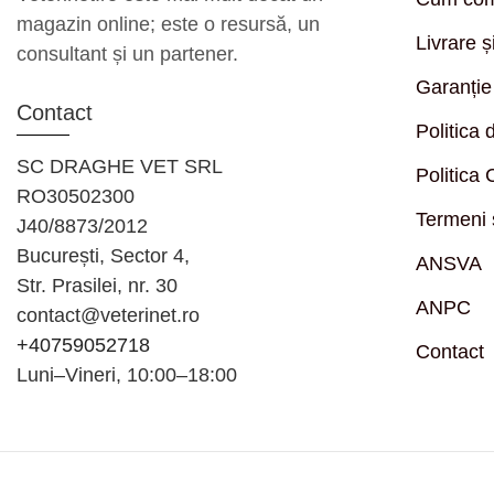
magazin online; este o resursă, un
Livrare ș
consultant și un partener.
Garanție
Contact
Politica 
SC DRAGHE VET SRL
Politica
RO30502300
Termeni ș
J40/8873/2012
București, Sector 4,
ANSVA
Str. Prasilei, nr. 30
ANPC
contact@veterinet.ro
+40759052718
Contact
Luni–Vineri, 10:00–18:00