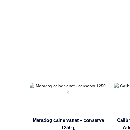
Maradog caine vanat – conserva
Calib
1250 g
Adu