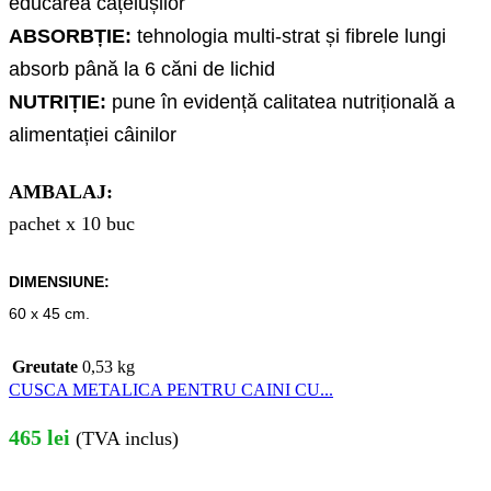
educarea cățelușilor
ABSORBȚIE:
tehnologia multi-strat și fibrele lungi
absorb până la 6 căni de lichid
NUTRIȚIE:
pune în evidență calitatea nutrițională a
alimentației câinilor
AMBALAJ:
pachet x 10 buc
DIMENSIUNE:
60 x 45 cm.
Greutate
0,53 kg
CUSCA METALICA PENTRU CAINI CU...
465
lei
(TVA inclus)