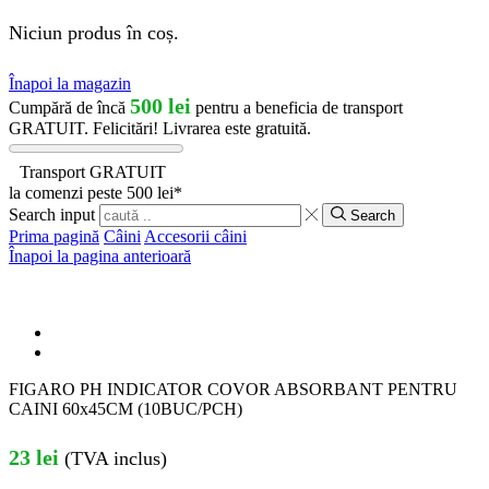
Niciun produs în coș.
Înapoi la magazin
500
lei
Cumpără de încă
pentru a beneficia de transport
GRATUIT.
Felicitări! Livrarea este gratuită.
Transport GRATUIT
la comenzi peste 500 lei*
Search input
Search
Prima pagină
Câini
Accesorii câini
Înapoi la pagina anterioară
FIGARO PH INDICATOR COVOR ABSORBANT PENTRU
CAINI 60x45CM (10BUC/PCH)
23
lei
(TVA inclus)