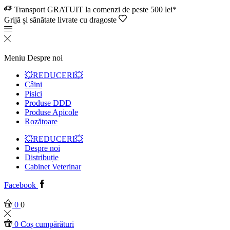
Transport GRATUIT la comenzi de peste 500 lei*
Grijă și sănătate livrate cu dragoste
Meniu
Despre noi
💥REDUCERI💥
Câini
Pisici
Produse DDD
Produse Apicole
Rozătoare
💥REDUCERI💥
Despre noi
Distribuție
Cabinet Veterinar
Facebook
0
0
0
Coș cumpărături