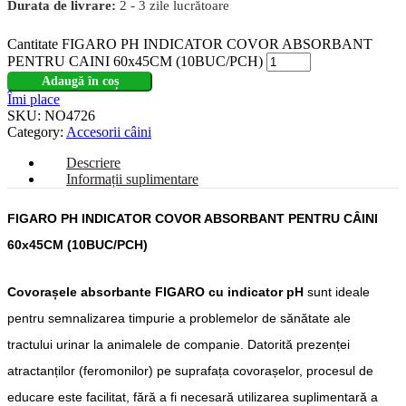
Durata de livrare:
2 - 3 zile lucrătoare
Cantitate FIGARO PH INDICATOR COVOR ABSORBANT
PENTRU CAINI 60x45CM (10BUC/PCH)
Adaugă în coș
Îmi place
SKU:
NO4726
Category:
Accesorii câini
Descriere
Informații suplimentare
FIGARO PH INDICATOR COVOR ABSORBANT PENTRU CÂINI
60x45CM (10BUC/PCH)
Covorașele absorbante FIGARO cu indicator pH
sunt ideale
pentru
semnalizarea timpurie a problemelor de sănătate ale
tractului urinar la animalele de companie.
Datorită prezenței
atractanților (feromonilor) pe suprafața covorașelor, procesul de
educare este facilitat, fără a fi necesară utilizarea suplimentară a