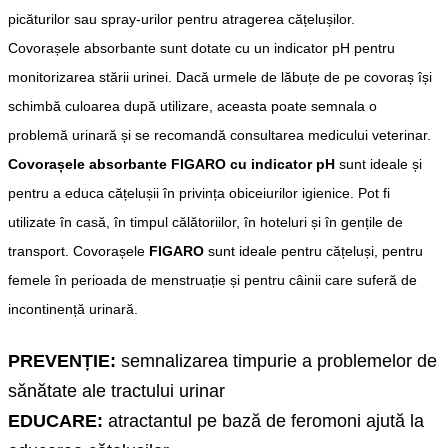
picăturilor sau spray-urilor pentru atragerea cățelușilor.
Covorașele absorbante sunt dotate cu un indicator pH pentru
monitorizarea stării urinei. Dacă urmele de lăbuțe de pe covoraș își
schimbă culoarea după utilizare, aceasta poate semnala o
problemă urinară și se recomandă consultarea medicului veterinar.
Covorașele absorbante FIGARO cu indicator pH
sunt ideale și
pentru a educa cățelușii în privința obiceiurilor igienice. Pot fi
utilizate în casă, în timpul călătoriilor, în hoteluri și în gențile de
transport. Covorașele
FIGARO
sunt ideale pentru cățeluși, pentru
femele în perioada de menstruație și pentru câinii care suferă de
incontinență urinară.
PREVENȚIE:
semnalizarea timpurie a problemelor de
sănătate ale tractului urinar
EDUCARE:
atractantul pe bază de feromoni ajută la