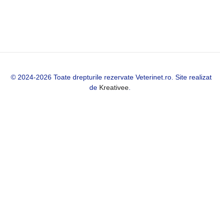
© 2024-2026 Toate drepturile rezervate Veterinet.ro. Site realizat
de
Kreativee
.
💬 Ajutor
Bună!
Ai nevoie de ajutor?
Lasă-ne un mesaj iar noi revenim la tine în cel mai scurt timp posibil,
aici pe WhatsApp.
Scrie aici