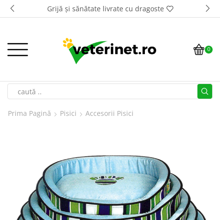
Transport GRATUIT la comenzi de peste 500 lei*
0
Prima Pagină
Pisici
Accesorii Pisici