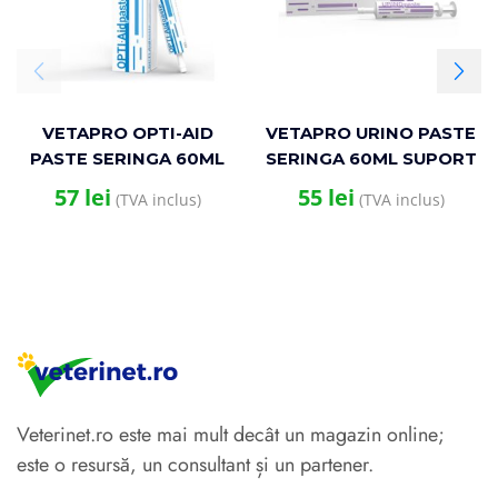
VETAPRO OPTI-AID
VETAPRO URINO PASTE
PASTE SERINGA 60ML
SERINGA 60ML SUPORT
COMPLEX
URINAR CAINI SI PISICI
57
lei
55
lei
(TVA inclus)
(TVA inclus)
MULTIVITAMINE SI
MINERALE CAINI SI
PISICI
Veterinet.ro este mai mult decât un magazin online;
este o resursă, un consultant și un partener.