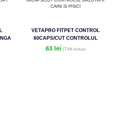
L
VETAPRO FITPET CONTROL
INGA
60CAPS/CUT CONTROLUL
ISICI
GREUTATII CAINI SI PISICI
63
lei
(TVA inclus)
VETAP
500MG
GASTRO