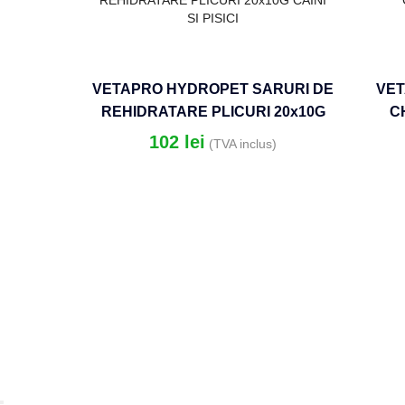
VETAPRO HYDROPET SARURI DE
VE
REHIDRATARE PLICURI 20x10G
C
CAINI SI PISICI
102
lei
(TVA inclus)