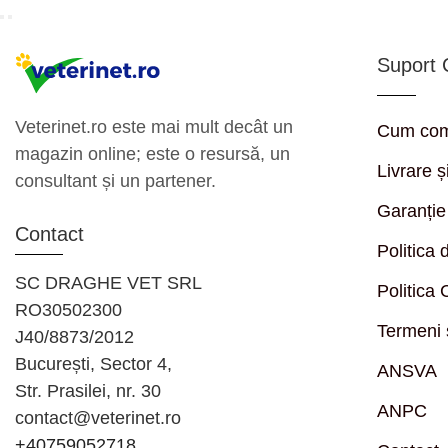
Suport C
Veterinet.ro este mai mult decât un
Cum co
magazin online; este o resursă, un
Livrare ș
consultant și un partener.
Garanție
Contact
Politica 
SC DRAGHE VET SRL
Politica
RO30502300
Termeni ș
J40/8873/2012
București, Sector 4,
ANSVA
Str. Prasilei, nr. 30
ANPC
contact@veterinet.ro
+40759052718