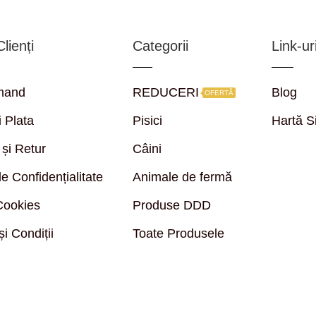
lienți
Categorii
Link-uri
mand
REDUCERI
Blog
OFERTĂ
i Plata
Pisici
Hartă S
 și Retur
Câini
de Confidențialitate
Animale de fermă
 Cookies
Produse DDD
i Condiții
Toate Produsele