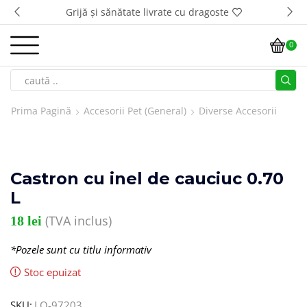
Grijă și sănătate livrate cu dragoste
0
Prima Pagină
Accesorii Pet (general)
Diverse Accesorii
Castron cu inel de cauciuc 0.70
L
(TVA inclus)
18
lei
*Pozele sunt cu titlu informativ
Stoc epuizat
SKU:
LO-97203