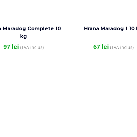
a Maradog Complete 10
Hrana Maradog 1 10
kg
97
lei
67
lei
(TVA inclus)
(TVA inclus)