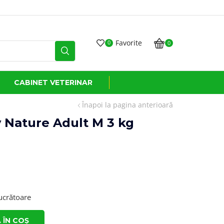
Transport GRATUIT
Favorite
0
0
CABINET VETERINAR
Înapoi la pagina anterioară
 Nature Adult M 3 kg
lucrătoare
 ÎN COȘ