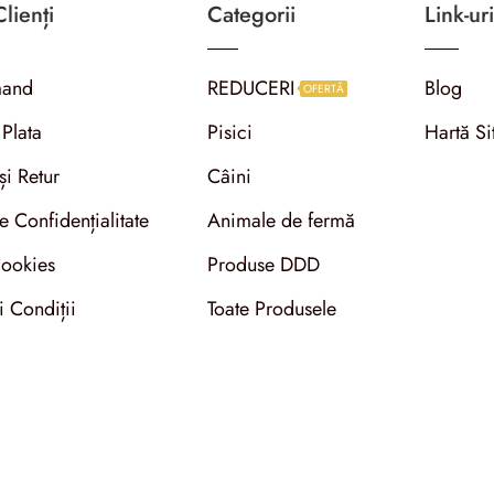
lienți
Categorii
Link-uri
and
REDUCERI
Blog
OFERTĂ
 Plata
Pisici
Hartă Si
și Retur
Câini
de Confidențialitate
Animale de fermă
Cookies
Produse DDD
i Condiții
Toate Produsele