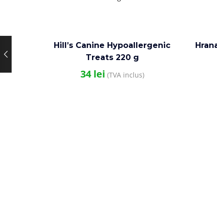
Hill’s Canine Hypoallergenic
Hran
Treats 220 g
34
lei
(TVA inclus)