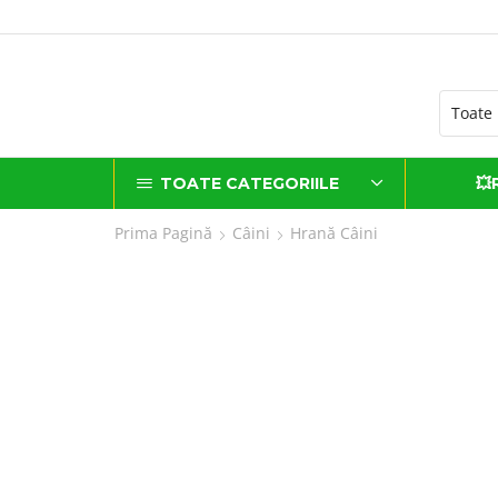
ATUIT la comenzi de peste 500 lei*
TOATE CATEGORIILE
💥
Prima Pagină
Câini
Hrană Câini