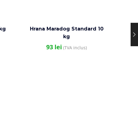
 kg
Hrana Maradog Standard 10
kg
93
lei
(TVA inclus)
Hill’s 