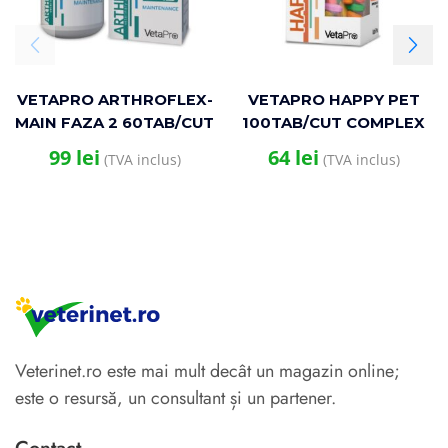
VETAPRO ARTHROFLEX-
VETAPRO HAPPY PET
MAIN FAZA 2 60TAB/CUT
100TAB/CUT COMPLEX
SUPORT ARTICULATII SI
MULTIVITAMINE SI
99
lei
64
lei
(TVA inclus)
(TVA inclus)
CARTILAJE CAINI
MINERALE CATELUSI
Veterinet.ro este mai mult decât un magazin online;
este o resursă, un consultant și un partener.