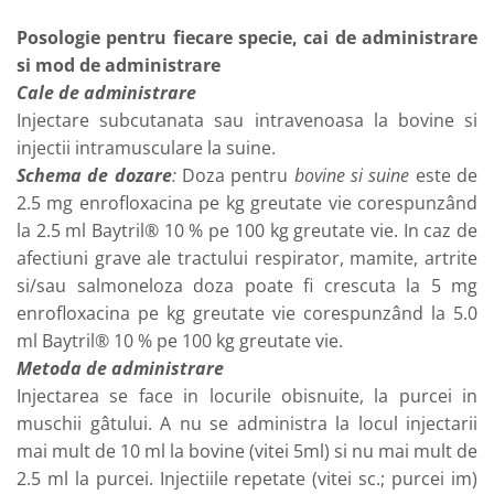
Posologie pentru fiecare specie, cai de administrare
si mod de administrare
Cale de administrare
Injectare subcutanata sau intravenoasa la bovine si
injectii intramusculare la suine.
Schema de dozare
:
Doza pentru
bovine si suine
este de
2.5 mg enrofloxacina pe kg greutate vie corespunzând
la 2.5 ml Baytril® 10 % pe 100 kg greutate vie. In caz de
afectiuni grave ale tractului respirator, mamite, artrite
si/sau salmoneloza doza poate fi crescuta la 5 mg
enrofloxacina pe kg greutate vie corespunzând la 5.0
ml Baytril® 10 % pe 100 kg greutate vie.
Metoda de administrare
Injectarea se face in locurile obisnuite, la purcei in
muschii gâtului. A nu se administra la locul injectarii
mai mult de 10 ml la bovine (vitei 5ml) si nu mai mult de
2.5 ml la purcei. Injectiile repetate (vitei sc.; purcei im)