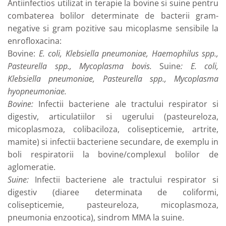
Antiinfectios utilizat in terapie la bovine si suine pentru
combaterea bolilor determinate de bacterii gram-
negative si gram pozitive sau micoplasme sensibile la
enrofloxacina:
Bovine:
E. coli, Klebsiella pneumoniae, Haemophilus spp.,
Pasteurella spp., Mycoplasma bovis.
Suine
: E. coli,
Klebsiella pneumoniae, Pasteurella spp., Mycoplasma
hyopneumoniae.
Bovine:
Infectii bacteriene ale tractului respirator si
digestiv, articulatiilor si ugerului (pasteureloza,
micoplasmoza, colibaciloza, colisepticemie, artrite,
mamite) si infectii bacteriene secundare, de exemplu in
boli respiratorii la bovine/complexul bolilor de
aglomeratie.
Suine:
Infectii bacteriene ale tractului respirator si
digestiv (diaree determinata de coliformi,
colisepticemie, pasteureloza, micoplasmoza,
pneumonia enzootica), sindrom MMA la suine.