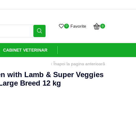
Grijă și sănătate livrate cu
Favorite
0
0
CABINET VETERINAR
Înapoi la pagina anterioară
en with Lamb & Super Veggies
arge Breed 12 kg