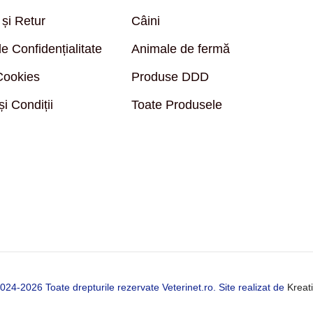
 și Retur
Câini
de Confidențialitate
Animale de fermă
 Cookies
Produse DDD
i Condiții
Toate Produsele
24-2026 Toate drepturile rezervate Veterinet.ro. Site realizat de
Kreat