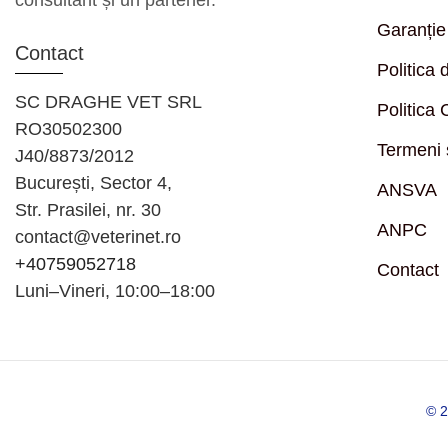
consultant și un partener.
Garanție
Contact
Politica 
SC DRAGHE VET SRL
Politica
RO30502300
Termeni ș
J40/8873/2012
București, Sector 4,
ANSVA
Str. Prasilei, nr. 30
ANPC
contact@veterinet.ro
+40759052718
Contact
Luni–Vineri, 10:00–18:00
© 20