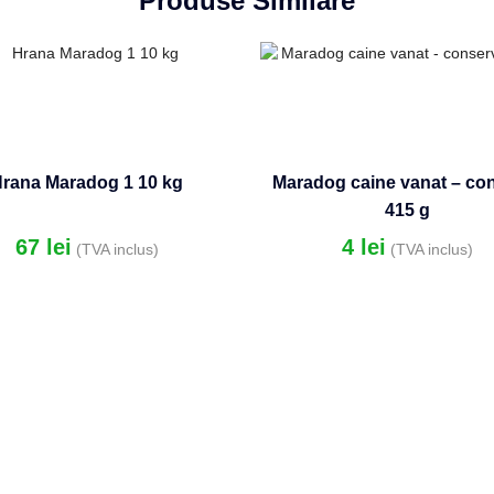
Produse Similare
rana Maradog 1 10 kg
Maradog caine vanat – co
415 g
67
lei
4
lei
(TVA inclus)
(TVA inclus)