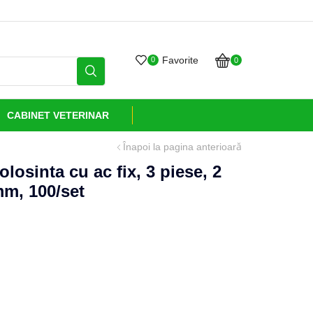
Grijă și sănătate livrate cu
Favorite
0
0
CABINET VETERINAR
Înapoi la pagina anterioară
losinta cu ac fix, 3 piese, 2
mm, 100/set