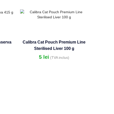
nserva
Calibra Cat Pouch Premium Line
Sterilised Liver 100 g
5
lei
(TVA inclus)
Hrana 
1