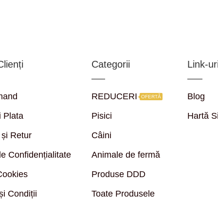
lienți
Categorii
Link-uri
mand
REDUCERI
Blog
OFERTĂ
i Plata
Pisici
Hartă S
 și Retur
Câini
de Confidențialitate
Animale de fermă
 Cookies
Produse DDD
i Condiții
Toate Produsele