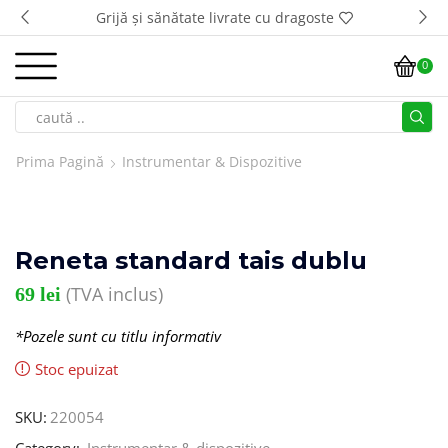
Grijă și sănătate livrate cu dragoste
0
Prima Pagină
Instrumentar & Dispozitive
Reneta standard tais dublu
(TVA inclus)
69
lei
*Pozele sunt cu titlu informativ
Stoc epuizat
SKU:
220054