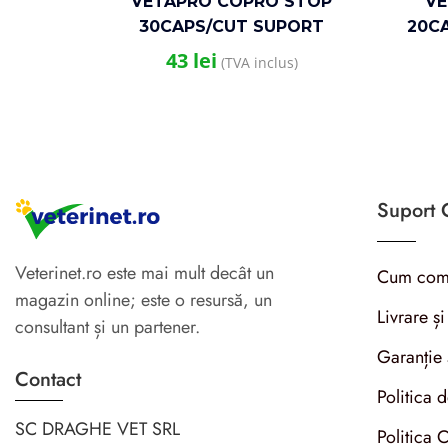
VETAPRO COPRO STOP
VE
30CAPS/CUT SUPORT
20C
GASTROINTESTINAL CAINI
43
lei
(TVA inclus)
Suport C
Veterinet.ro este mai mult decât un
Cum com
magazin online; este o resursă, un
Livrare și
consultant și un partener.
Garanție 
Contact
Politica 
SC DRAGHE VET SRL
Politica 