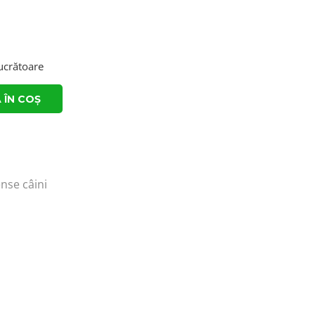
lucrătoare
 ÎN COȘ
se câini