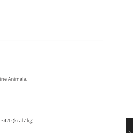
gine Animala.
420 (kcal / kg).