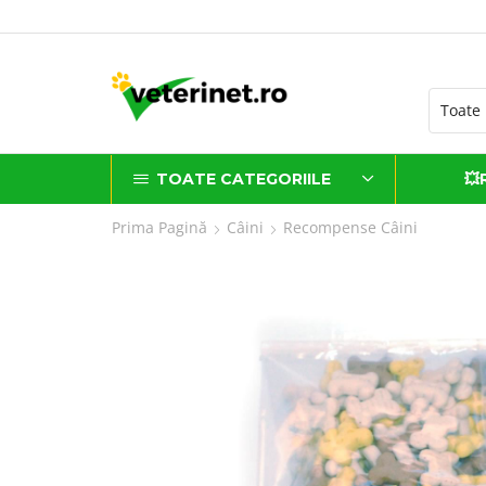
i sănătate livrate cu dragoste
TOATE CATEGORIILE
💥
Prima Pagină
Câini
Recompense Câini