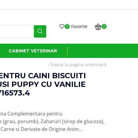
i*
Favorite
0
0
CABINET VETERINAR
Înapoi la pagina anterioară
NTRU CAINI BISCUITI
SI PUPPY CU VANILIE
716573.4
Hrana Complementara pentru
(grau, porumb), Zaharuri (sirop de glucoza),
, Carne si Derivate de Origine Anim…