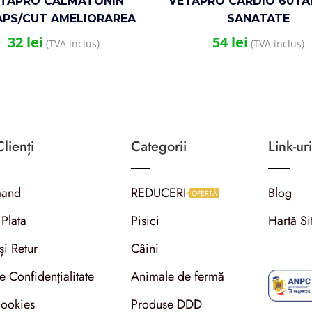
TAPRO CALMATONIN
VETAPRO CARDIO 60TA
APS/CUT AMELIORAREA
SANATATE
ANXIETATII LA CAINI
CARDIOVASCULARA CAI
32
lei
54
lei
(TVA inclus)
(TVA inclus)
TOATE RASELE
lienți
Categorii
Link-uri
and
REDUCERI
Blog
OFERTĂ
 Plata
Pisici
Hartă Si
și Retur
Câini
de Confidențialitate
Animale de fermă
Cookies
Produse DDD