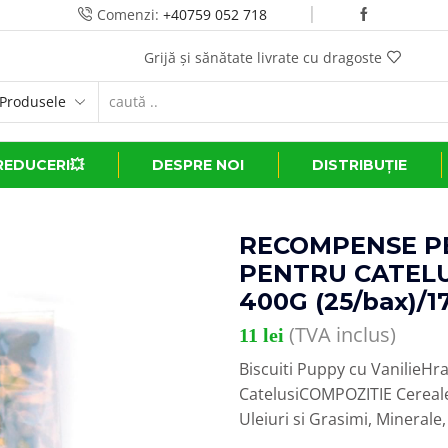
Comenzi:
+40759 052 718
Transport GRATUIT la comenzi de peste 500 le
REDUCERI💥
DESPRE NOI
DISTRIBUȚIE
RECOMPENSE PE
PENTRU CATELU
400G (25/bax)/1
(TVA inclus)
11
lei
Biscuiti Puppy cu Vanilie
CatelusiCOMPOZITIE Cereale 
Uleiuri si Grasimi, Minerale