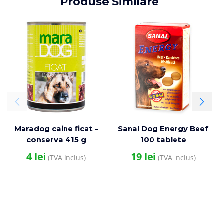
Produse Similare
Maradog caine ficat –
Sanal Dog Energy Beef
conserva 415 g
100 tablete
4
lei
19
lei
(TVA inclus)
(TVA inclus)