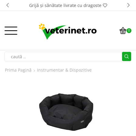
Grijă și sănătate livrate cu dragoste
0
Prima Pagină
Instrumentar & Dispozitive