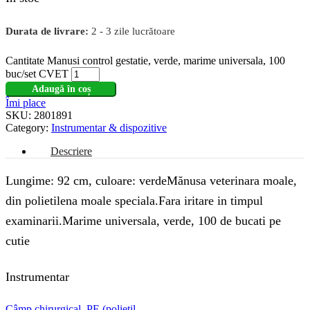
Durata de livrare:
2 - 3 zile lucrătoare
Cantitate Manusi control gestatie, verde, marime universala, 100
buc/set CVET
Adaugă în coș
Îmi place
SKU:
2801891
Category:
Instrumentar & dispozitive
Descriere
Lungime: 92 cm, culoare: verdeMănusa veterinara moale,
din polietilena moale speciala.Fara iritare in timpul
examinarii.Marime universala, verde, 100 de bucati pe
cutie
Instrumentar
Câmp chirurgical, PE (polietil...