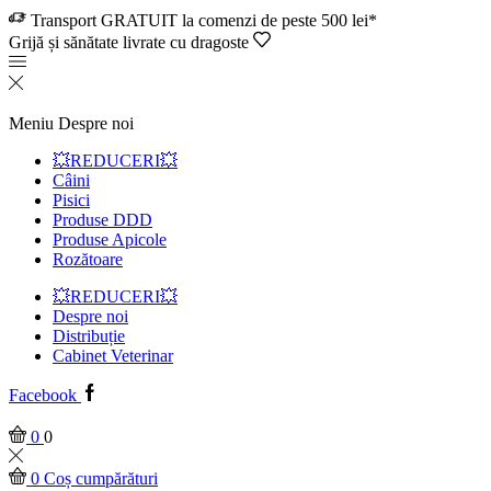
Transport GRATUIT la comenzi de peste 500 lei*
Grijă și sănătate livrate cu dragoste
Meniu
Despre noi
💥REDUCERI💥
Câini
Pisici
Produse DDD
Produse Apicole
Rozătoare
💥REDUCERI💥
Despre noi
Distribuție
Cabinet Veterinar
Facebook
0
0
0
Coș cumpărături