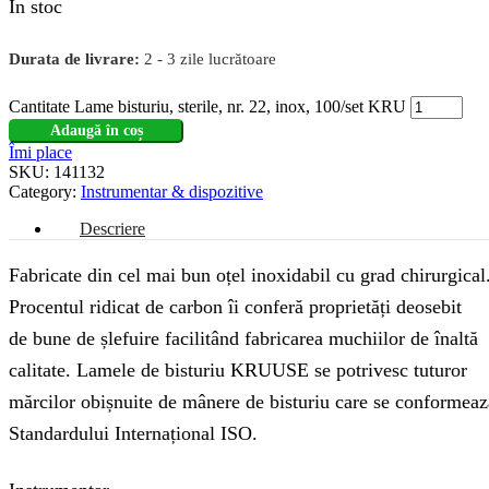
În stoc
Durata de livrare:
2 - 3 zile lucrătoare
Cantitate Lame bisturiu, sterile, nr. 22, inox, 100/set KRU
Adaugă în coș
Îmi place
SKU:
141132
Category:
Instrumentar & dispozitive
Descriere
Fabricate din cel mai bun oțel inoxidabil cu grad chirurgical
Procentul ridicat de carbon îi conferă proprietăți deosebit
de bune de șlefuire facilitând fabricarea muchiilor de înaltă
calitate. Lamele de bisturiu KRUUSE se potrivesc tuturor
mărcilor obișnuite de mânere de bisturiu care se conformeaz
Standardului Internațional ISO.