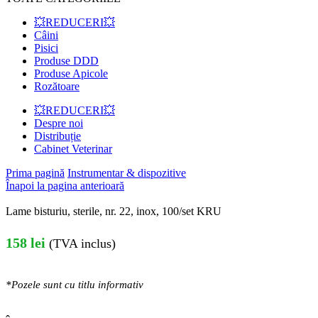
💥REDUCERI💥
Câini
Pisici
Produse DDD
Produse Apicole
Rozătoare
💥REDUCERI💥
Despre noi
Distribuție
Cabinet Veterinar
Prima pagină
Instrumentar & dispozitive
Înapoi la pagina anterioară
Lame bisturiu, sterile, nr. 22, inox, 100/set KRU
158
lei
(TVA inclus)
*Pozele sunt cu titlu informativ