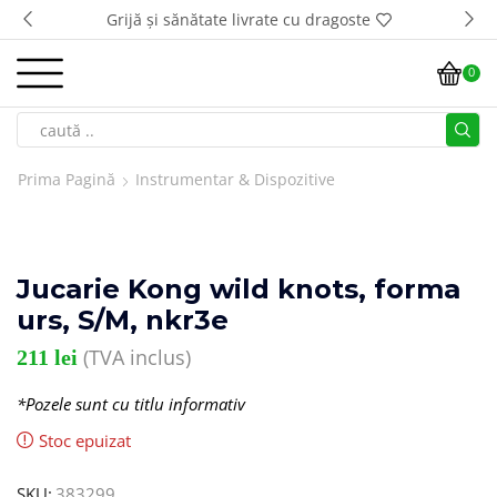
Grijă și sănătate livrate cu dragoste
0
Prima Pagină
Instrumentar & Dispozitive
Jucarie Kong wild knots, forma
urs, S/M, nkr3e
(TVA inclus)
211
lei
*Pozele sunt cu titlu informativ
Stoc epuizat
SKU:
383299