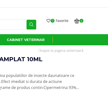
Favorite
0
0
CABINET VETERINAR
Înapoi la pagina anterioară
 AMPLAT 10ML
riva populatiilor de insecte daunatoare ce
.Efect imediat si durata de actiune
 grame de produs contin:Cipermetrina 93%…