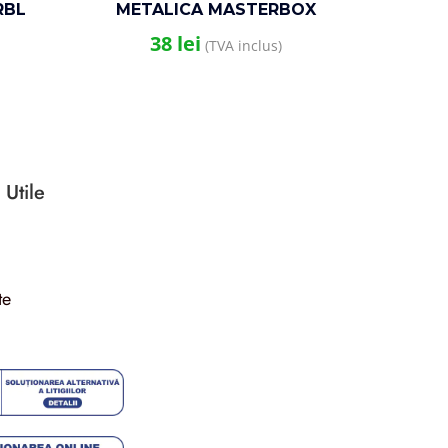
RBL
METALICA MASTERBOX
COMB
27x16x5CM
38
lei
(TVA inclus)
 Utile
te