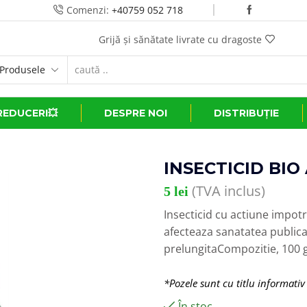
Comenzi:
+40759 052 718
Transport GRATUIT la comenzi de peste 500 lei*
REDUCERI💥
DESPRE NOI
DISTRIBUȚIE
INSECTICID BIO
(TVA inclus)
5
lei
Insecticid cu actiune impot
afecteaza sanatatea publica
prelungitaCompozitie, 100
*Pozele sunt cu titlu informativ
În stoc