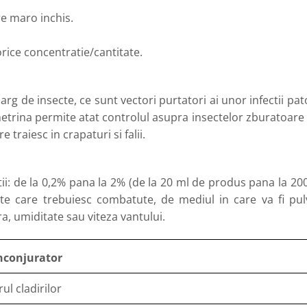
re maro inchis.
orice concentratie/cantitate.
arg de insecte, ce sunt vectori purtatori ai unor infectii pa
trina permite atat controlul asupra insectelor zburatoare ca
e traiesc in crapaturi si falii.
tii: de la 0,2% pana la 2% (de la 20 ml de produs pana la 200 m
ecte care trebuiesc combatute, de mediul in care va fi pu
a, umiditate sau viteza vantului.
nconjurator
rul cladirilor