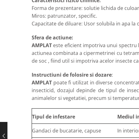
Caracteristici fizico chimice:
Forma de prezentare: solutie lichida de culoa
Miros: patrunzator, specific.
Capacitate de diluare: Usor solubila in apa la 
Sfera de actiune:
AMPLAT
este eficient impotriva unui spectru l
actiunea combinata a cipermetrinei cu tetrame
de soc , fiind util si impotriva acelor insecte car
Instructiuni de folosire si dozare
:
AMPLAT
poate fi utilizat in diverse concentra
insecticid, dozajul depinde de tipul de ins
animalelor si vegetatiei, precum si temperatur
Tipul de infestare
Mediul i
Gandaci de bucatarie, capuse
In interio