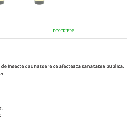
DESCRIERE
r de insecte daunatoare ce afecteaza sanatatea publica.
ta
 g
g