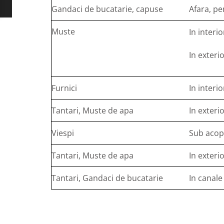
Gandaci de bucatarie, capuse
Afara, pe
Muste
In interio
In exteri
Furnici
In interio
Tantari, Muste de apa
In exter
Viespi
Sub acope
Tantari, Muste de apa
In exteri
Tantari, Gandaci de bucatarie
In canal