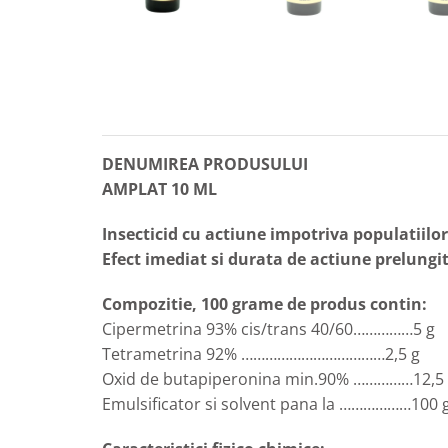
DENUMIREA PRODUSULUI
AMPLAT 10 ML
Insecticid cu actiune impotriva populatiilo
Efect imediat si durata de actiune prelungi
Compozitie, 100 grame de produs contin:
Cipermetrina 93% cis/trans 40/60……………5 g
Tetrametrina 92% ………………………………2,5 g
Oxid de butapiperonina min.90% ……………12,5
Emulsificator si solvent pana la ………………100 