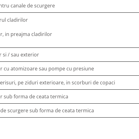
ntru canale de scurgere
rul cladirilor
or, in preajma cladirilor
r si / sau exterior
ior cu atomizoare sau pompe cu presiune
risuri, pe ziduri exterioare, in scorburi de copaci
or sub forma de ceata termica
e de scurgere sub forma de ceata termica