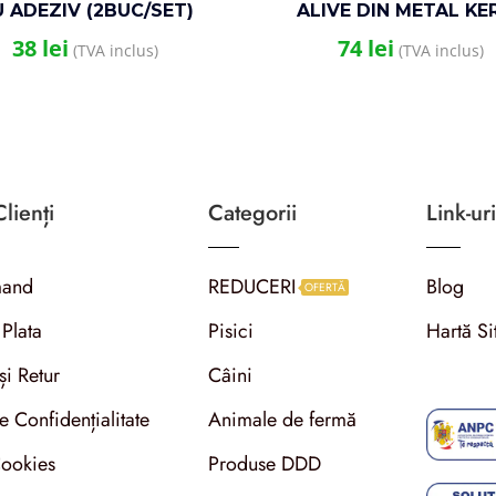
 ADEZIV (2BUC/SET)
ALIVE DIN METAL KE
27.5×9.5×9.5
38
lei
74
lei
(TVA inclus)
(TVA inclus)
lienți
Categorii
Link-uri
and
REDUCERI
Blog
OFERTĂ
 Plata
Pisici
Hartă Si
și Retur
Câini
de Confidențialitate
Animale de fermă
Cookies
Produse DDD