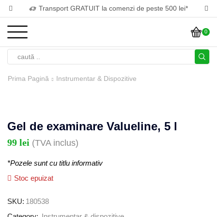
Transport GRATUIT la comenzi de peste 500 lei*
0
Prima Pagină
Instrumentar & Dispozitive
Gel de examinare Valueline, 5 l
99
lei
(TVA inclus)
*Pozele sunt cu titlu informativ
Stoc epuizat
SKU:
180538
Category:
Instrumentar & dispozitive