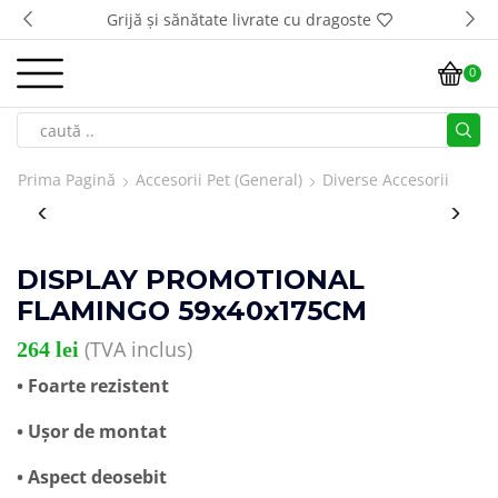
Grijă și sănătate livrate cu dragoste
0
Prima Pagină
Accesorii Pet (general)
Diverse Accesorii
DISPLAY PROMOTIONAL
FLAMINGO 59x40x175CM
(TVA inclus)
264
lei
• Foarte rezistent
• Ușor de montat
• Aspect deosebit