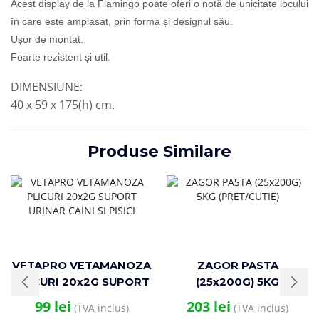
Acest display de la Flamingo poate oferi o notă de unicitate locului
în care este amplasat, prin forma și designul său.
Ușor de montat.
Foarte rezistent și util.
DIMENSIUNE:
40 x 59 x 175(h) cm.
Produse Similare
VETAPRO VETAMANOZA
ZAGOR PASTA
PLICURI 20x2G SUPORT
(25x200G) 5KG
URINAR CAINI SI PISICI
(PRET/CUTIE)
99
lei
203
lei
(TVA inclus)
(TVA inclus)