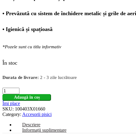
• Prevăzută cu sistem de închidere metalic și grile de aeri
• Igienică și spațioasă
*Pozele sunt cu titlu informativ
În stoc
Durata de livrare:
2 - 3 zile lucrătoare
Adaugă în coș
Îmi place
SKU:
100403X01660
Category:
Accesorii pisici
Descriere
Informații suplimentare