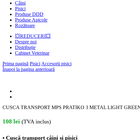
Câini
Pisici
Produse DDD
Produse Apicole
Rozătoare
💥REDUCERI💥
Despre noi
Distribuție
Cabinet Veterinar
Prima pagină
Pisici
Accesorii pisici
Înapoi la pagina anterioară
CUSCA TRANSPORT MPS PRATIKO 3 METAL LIGHT GREEN 
108
lei
(TVA inclus)
• Cușcă transport câini și pisici